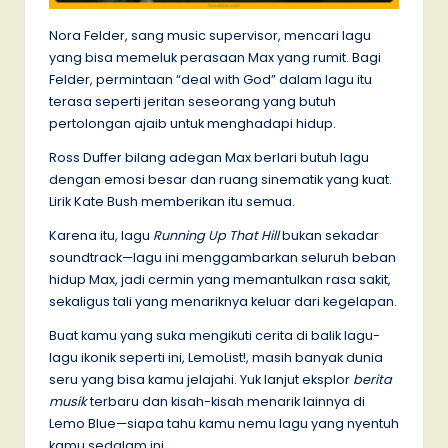
Nora Felder, sang music supervisor, mencari lagu
yang bisa memeluk perasaan Max yang rumit. Bagi
Felder, permintaan “deal with God” dalam lagu itu
terasa seperti jeritan seseorang yang butuh
pertolongan ajaib untuk menghadapi hidup.
Ross Duffer bilang adegan Max berlari butuh lagu
dengan emosi besar dan ruang sinematik yang kuat.
Lirik Kate Bush memberikan itu semua.
Karena itu, lagu
Running Up That Hill
bukan sekadar
soundtrack—lagu ini menggambarkan seluruh beban
hidup Max, jadi cermin yang memantulkan rasa sakit,
sekaligus tali yang menariknya keluar dari kegelapan.
Buat kamu yang suka mengikuti cerita di balik lagu-
lagu ikonik seperti ini, LemoList!, masih banyak dunia
seru yang bisa kamu jelajahi. Yuk lanjut eksplor
berita
musik
terbaru dan kisah-kisah menarik lainnya di
Lemo Blue—siapa tahu kamu nemu lagu yang nyentuh
kamu sedalam ini.