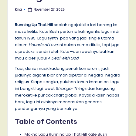
Kina
November 27, 2025
Posted
by
Running Up That Hill
seolah ngajak kita lari bareng ke
masa ketika Kate Bush pertama kali ngerilis lagu ini di
tahun 1985. Lagu synth-pop yang jadi single utama
album
Hounds of Love
ini bukan cuma ditulis, tapi juga
diproduksi sendiri oleh Kate—dan awalnya bahkan
mau diberi judul
A Deal With God
.
Tapi, dunia musik kadang penuh kompromi, jadi
judulnya diganti biar aman diputar di negara-negara
religius. Siapa sangka, puluhan tahun kemudian, lagu
ini bangkit lagi lewat
Stranger Things
dan langsung
meroket ke puncak chart global. Kayak dikasih napas
baru, lagu ini akhirnya menemukan generasi
pendengarnya yang berikutnya.
Table of Contents
Makna Lagu Running Up That Hill Kate Bush