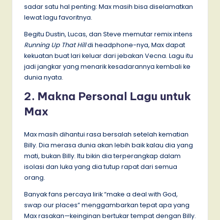
sadar satu hal penting: Max masih bisa diselamatkan
lewat lagu favoritnya.
Begitu Dustin, Lucas, dan Steve memutar remix intens
Running Up That Hill
di headphone-nya, Max dapat
kekuatan buat lari keluar dari jebakan Vecna. Lagu itu
jadi jangkar yang menarik kesadarannya kembali ke
dunia nyata.
2. Makna Personal Lagu untuk
Max
Max masih dihantui rasa bersalah setelah kematian
Billy. Dia merasa dunia akan lebih baik kalau dia yang
mati, bukan Billy. Itu bikin dia terperangkap dalam
isolasi dan luka yang dia tutup rapat dari semua
orang.
Banyak fans percaya lirik “make a deal with God,
swap our places” menggambarkan tepat apa yang
Max rasakan—keinginan bertukar tempat dengan Billy.