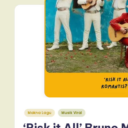
Posted
Makna Lagu
Musik Viral
in
‘Risk it All’ Brun