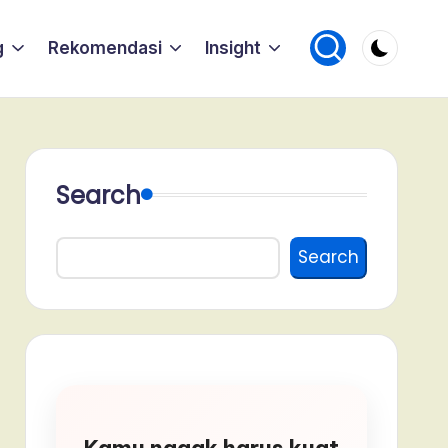
g
Rekomendasi
Insight
Search
Search
Kamu nggak harus kuat