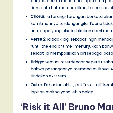
bahkan berlari menembus api. Tema pen
demi satu hal: membuktikan keseriusan c
Chorus:
Ia terang-terangan berkata aka
komitmennya terdengar gila. Tapi ia tida
untuk apa yang bisa ia lakukan demi me
Verse 2:
Ia tidak lagi sekadar ingin menda
“until the end of time” menunjukkan bah
sesaat. Ia memposisikan diri sebagai pa
Bridge:
Semua ini terdengar seperti usaha
bahwa pasangannya memang miliknya. Ad
tindakan ekstrem.
Outro:
Di bagian akhir, janji “risk it all” 
lapisan makna yang lebih gelap.
‘Risk it All’ Bruno M