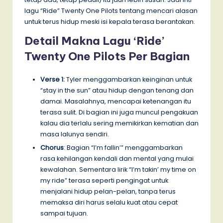
lagu “Ride” Twenty One Pilots tentang mencari alasan
untuk terus hidup meski isi kepala terasa berantakan.
Detail Makna Lagu ‘Ride’
Twenty One Pilots Per Bagian
Verse 1:
Tyler menggambarkan keinginan untuk
“stay in the sun” atau hidup dengan tenang dan
damai. Masalahnya, mencapai ketenangan itu
terasa sulit. Di bagian ini juga muncul pengakuan
kalau dia terlalu sering memikirkan kematian dan
masa lalunya sendiri.
Chorus
: Bagian “I’m fallin’” menggambarkan
rasa kehilangan kendali dan mental yang mulai
kewalahan. Sementara lirik “I’m takin’ my time on
my ride” terasa seperti pengingat untuk
menjalani hidup pelan-pelan, tanpa terus
memaksa diri harus selalu kuat atau cepat
sampai tujuan.