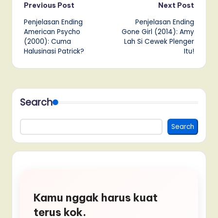
Post
Previous Post
Next Post
Penjelasan Ending
Penjelasan Ending
navigation
American Psycho
Gone Girl (2014): Amy
(2000): Cuma
Lah Si Cewek Plenger
Halusinasi Patrick?
Itu!
Search
Search
Kamu nggak harus kuat
terus kok.