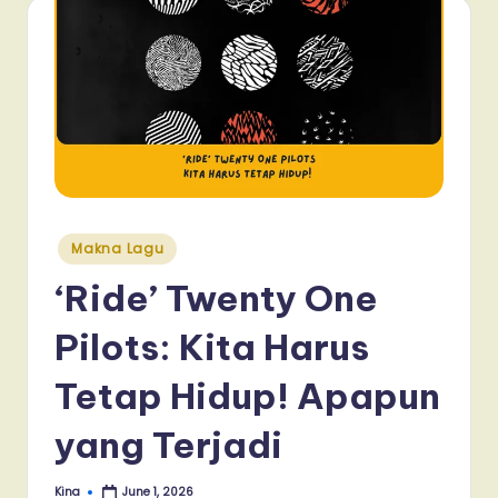
Posted
Makna Lagu
in
‘Ride’ Twenty One
Pilots: Kita Harus
Tetap Hidup! Apapun
yang Terjadi
Kina
June 1, 2026
Posted