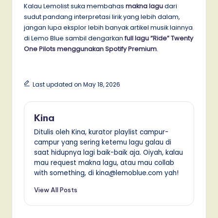
Kalau Lemolist suka membahas
makna lagu
dari
sudut pandang interpretasi lirik yang lebih dalam,
jangan lupa eksplor lebih banyak artikel musik lainnya
di Lemo Blue sambil dengarkan
full lagu “Ride” Twenty
One Pilots menggunakan Spotify Premium
.
Last updated on May 18, 2026
Kina
Ditulis oleh Kina, kurator playlist campur-
campur yang sering ketemu lagu galau di
saat hidupnya lagi baik-baik aja. Oiyah, kalau
mau request makna lagu, atau mau collab
with something, di kina@lemoblue.com yah!
View All Posts