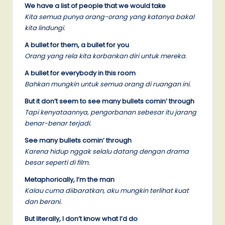
We have a list of people that we would take
Kita semua punya orang-orang yang katanya bakal
kita lindungi.
A bullet for them, a bullet for you
Orang yang rela kita korbankan diri untuk mereka.
A bullet for everybody in this room
Bahkan mungkin untuk semua orang di ruangan ini.
But it don’t seem to see many bullets comin’ through
Tapi kenyataannya, pengorbanan sebesar itu jarang
benar-benar terjadi.
See many bullets comin’ through
Karena hidup nggak selalu datang dengan drama
besar seperti di film.
Metaphorically, I’m the man
Kalau cuma diibaratkan, aku mungkin terlihat kuat
dan berani.
But literally, I don’t know what I’d do