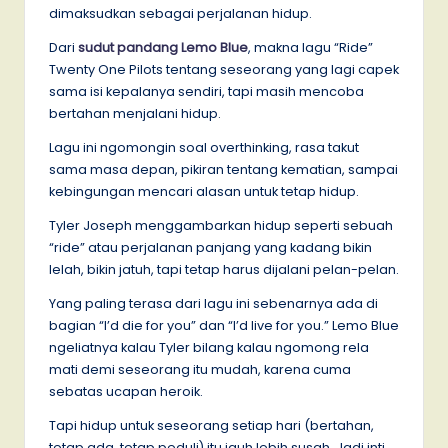
dimaksudkan sebagai perjalanan hidup.
Dari
sudut pandang Lemo Blue
, makna lagu “Ride”
Twenty One Pilots tentang seseorang yang lagi capek
sama isi kepalanya sendiri, tapi masih mencoba
bertahan menjalani hidup.
Lagu ini ngomongin soal overthinking, rasa takut
sama masa depan, pikiran tentang kematian, sampai
kebingungan mencari alasan untuk tetap hidup.
Tyler Joseph menggambarkan hidup seperti sebuah
“ride” atau perjalanan panjang yang kadang bikin
lelah, bikin jatuh, tapi tetap harus dijalani pelan-pelan.
Yang paling terasa dari lagu ini sebenarnya ada di
bagian “I’d die for you” dan “I’d live for you.” Lemo Blue
ngeliatnya kalau Tyler bilang kalau ngomong rela
mati demi seseorang itu mudah, karena cuma
sebatas ucapan heroik.
Tapi hidup untuk seseorang setiap hari (bertahan,
tetap ada, tetap peduli) itu jauh lebih susah. Jadi inti