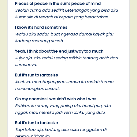
Pieces of peace in the sun’s peace of mind
Seolah cuma ada sedikit ketenangan yang bisa aku
kumpulin di tengah isi kepala yang berantakan.
I know it’s hard sometimes
Walau aku sadar, buat ngerasa damai kayak gitu
kadang memang susah.
Yeah, I think about the end just way too much
Jujur aja, aku terlalu sering mikirin tentang akhir dari
semuanya.
But it’s fun to fantasize
Anehya, membayangkan semua itu malah terasa
menenangkan sesaat.
On my enemies I wouldn’t wish who I was
Bahkan ke orang yang paling aku benci pun, aku
nggak mau mereka jadi versi diriku yang dulu.
But it’s fun to fantasize
Tapi tetap aja, kadang aku suka tenggelam di
pikiran-pikiran itu.