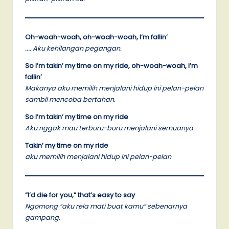
Oh-woah-woah, oh-woah-woah, I’m fallin’
….
Aku kehilangan pegangan.
So I’m takin’ my time on my ride, oh-woah-woah, I’m
fallin’
Makanya aku memilih menjalani hidup ini pelan-pelan
sambil mencoba bertahan.
So I’m takin’ my time on my ride
Aku nggak mau terburu-buru menjalani semuanya.
Takin’ my time on my ride
aku memilih menjalani hidup ini pelan-pelan
“I’d die for you,” that’s easy to say
Ngomong “aku rela mati buat kamu” sebenarnya
gampang.