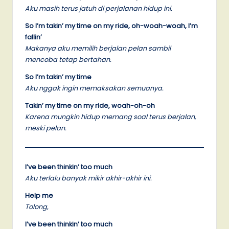
Aku masih terus jatuh di perjalanan hidup ini.
So I’m takin’ my time on my ride, oh-woah-woah, I’m
fallin’
Makanya aku memilih berjalan pelan sambil
mencoba tetap bertahan.
So I’m takin’ my time
Aku nggak ingin memaksakan semuanya.
Takin’ my time on my ride, woah-oh-oh
Karena mungkin hidup memang soal terus berjalan,
meski pelan.
I’ve been thinkin’ too much
Aku terlalu banyak mikir akhir-akhir ini.
Help me
Tolong,
I’ve been thinkin’ too much