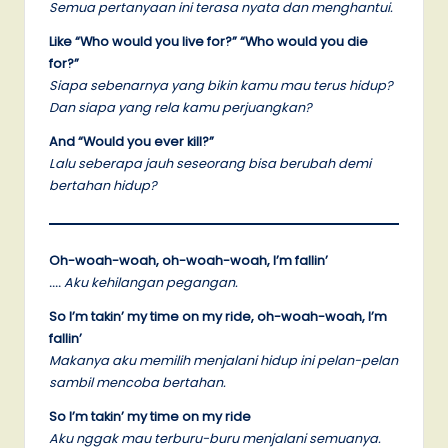
Semua pertanyaan ini terasa nyata dan menghantui.
Like “Who would you live for?” “Who would you die
for?”
Siapa sebenarnya yang bikin kamu mau terus hidup?
Dan siapa yang rela kamu perjuangkan?
And “Would you ever kill?”
Lalu seberapa jauh seseorang bisa berubah demi
bertahan hidup?
Oh-woah-woah, oh-woah-woah, I’m fallin’
….
Aku kehilangan pegangan.
So I’m takin’ my time on my ride, oh-woah-woah, I’m
fallin’
Makanya aku memilih menjalani hidup ini pelan-pelan
sambil mencoba bertahan.
So I’m takin’ my time on my ride
Aku nggak mau terburu-buru menjalani semuanya.