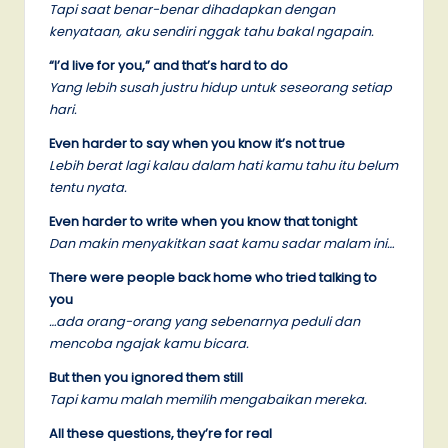
Tapi saat benar-benar dihadapkan dengan
kenyataan, aku sendiri nggak tahu bakal ngapain.
“I’d live for you,” and that’s hard to do
Yang lebih susah justru hidup untuk seseorang setiap
hari.
Even harder to say when you know it’s not true
Lebih berat lagi kalau dalam hati kamu tahu itu belum
tentu nyata.
Even harder to write when you know that tonight
Dan makin menyakitkan saat kamu sadar malam ini…
There were people back home who tried talking to
you
…ada orang-orang yang sebenarnya peduli dan
mencoba ngajak kamu bicara.
But then you ignored them still
Tapi kamu malah memilih mengabaikan mereka.
All these questions, they’re for real