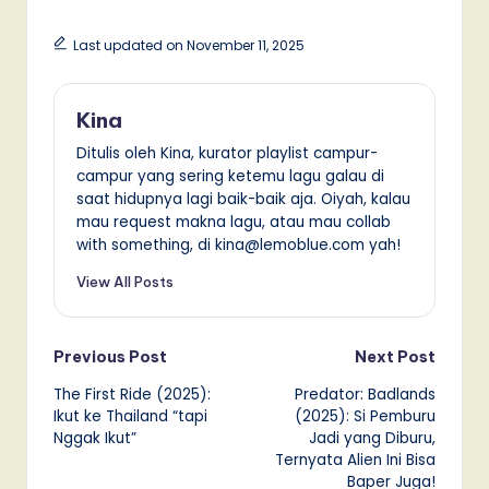
Last updated on November 11, 2025
Kina
Ditulis oleh Kina, kurator playlist campur-
campur yang sering ketemu lagu galau di
saat hidupnya lagi baik-baik aja. Oiyah, kalau
mau request makna lagu, atau mau collab
with something, di kina@lemoblue.com yah!
View All Posts
Post
Previous Post
Next Post
The First Ride (2025):
Predator: Badlands
navigation
Ikut ke Thailand “tapi
(2025): Si Pemburu
Nggak Ikut”
Jadi yang Diburu,
Ternyata Alien Ini Bisa
Baper Juga!