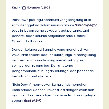
Kina
November 11, 2025
Posted
by
Rain Down jadi lagu pembuka yang langsung bikin
kamu tenggelam dalam nuansa album
Son of Spergy
.
Lagu ini bukan cuma sekadar track pertama, tapi
penentu nada seluruh perjalanan musik Daniel
Caesar di album ini.
Dengan kolaborasi Sampha yang menghadirkan
vokal latar seperti paduan suara, lagu ini mengusung
aransemen minimalis yang menekankan pesan
spiritual dan rekonsiliasi. Dari sini, tema
pengampunan, hubungan keluarga, dan pencarian
berkah ilahi mulai terasa.
“Rain Down” menyiapkan kamu untuk memahami
kisah pribadi Caesar—rekonsiliasi dengan ayah dan
agama—dan menjadi jembatan ke track selanjutnya
seperti
Root of Evil
.