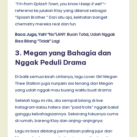
“I’m from Splash Town, you know I keep it wet”
—
referensi ke julukan Klay yang dikenal sebagai
“Splash Brother.” Dari situ aja, kelihatan banget
chemistry mereka real dan fun.
Baca Juga, Yah!
“No”LANY: Bucin Total, Udah Nggak
Bisa Bilang “Tidak” Lagi
3. Megan yang Bahagia dan
Nggak Peduli Drama
Di balik semua kisah cintanya, lagu Lover Girl Megan
Thee Stallion juga nunjukin sisi tenang dari Megan
yang udah nggak mau buang waktu buat drama.
Setelah lagu ini rilis, dia sempat bilang di live
Instagram kalau haters dan “paid trolls” nggak bakal
ganggu kebahagiaannya. Sekarang fokusnya cuma
di rumah, bareng Klay dan anjing-anjingnya.
Lagu ini bisa dibilang pernyataan paling jujur dari