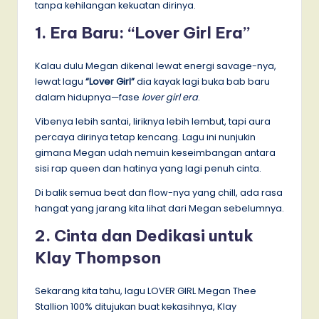
tanpa kehilangan kekuatan dirinya.
1. Era Baru: “Lover Girl Era”
Kalau dulu Megan dikenal lewat energi savage-nya,
lewat lagu
“Lover Girl”
dia kayak lagi buka bab baru
dalam hidupnya—fase
lover girl era
.
Vibenya lebih santai, liriknya lebih lembut, tapi aura
percaya dirinya tetap kencang. Lagu ini nunjukin
gimana Megan udah nemuin keseimbangan antara
sisi rap queen dan hatinya yang lagi penuh cinta.
Di balik semua beat dan flow-nya yang chill, ada rasa
hangat yang jarang kita lihat dari Megan sebelumnya.
2. Cinta dan Dedikasi untuk
Klay Thompson
Sekarang kita tahu, lagu LOVER GIRL Megan Thee
Stallion 100% ditujukan buat kekasihnya, Klay