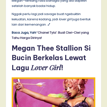
Megan—tentang rasa bahagia yang dia dapetin
setelah banyak badai hidup.
Nggak perlu lagi jadi savage buat ngebuktiin
kekuatan, karena kadang, jadi
lover girl
juga bentuk
lain dari kemenangan. 💅
Baca Juga, Yah!
‘Chanel Tyla’: Buat Ciwi-Ciwi yang
Tahu Harga Dirinya!
Megan Thee Stallion Si
Bucin Berkelas Lewat
Lover Girl
Lagu
!