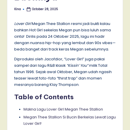
Kina
October 28, 2025
Posted
by
Lover Girl
Megan Thee Stallion resmi jadi bukti kalau
bahkan Hot Girl sekelas Megan pun bisa luluh sama
cinta! Dirilis pada 24 Oktober 2025, lagu ini hadir
dengan nuansa hip-hop yang lembut dan 90s vibes—
beda banget dari track keras Megan sebelumnya.
Diproduksi oleh Jacofdior, “Lover Girl” juga pakai
sampel dari lagu R&B klasik
“Kissin’ You”
milik Total
tahun 1996. Sejak awal Oktober, Megan udah ngasih
teaser lewat foto-foto “thirst trap” dan momen
mesranya bareng Klay Thompson.
Table of Contents
Makna Lagu Lover Girl Megan Thee Stallion
Megan Thee Stallion Si Bucin Berkelas Lewat Lagu
Lover Girl!