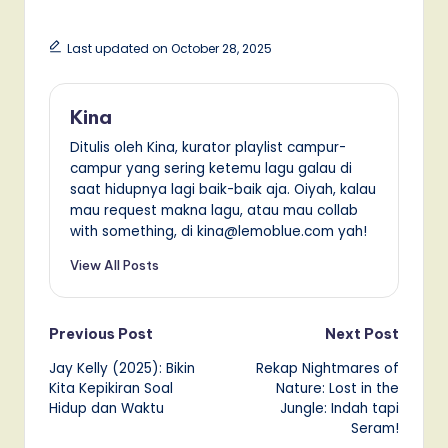
Last updated on October 28, 2025
Kina
Ditulis oleh Kina, kurator playlist campur-
campur yang sering ketemu lagu galau di
saat hidupnya lagi baik-baik aja. Oiyah, kalau
mau request makna lagu, atau mau collab
with something, di kina@lemoblue.com yah!
View All Posts
Post
Previous Post
Next Post
Jay Kelly (2025): Bikin
Rekap Nightmares of
navigation
Kita Kepikiran Soal
Nature: Lost in the
Hidup dan Waktu
Jungle: Indah tapi
Seram!