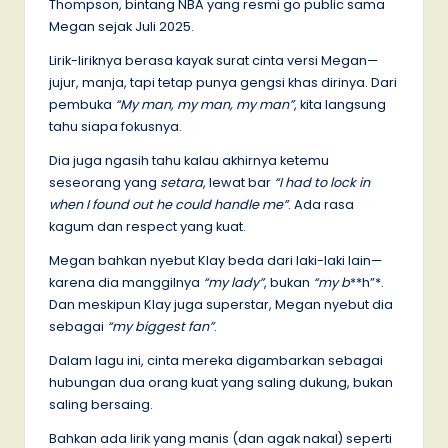
Thompson, bintang NBA yang resmi go public sama
Megan sejak Juli 2025.
Lirik-liriknya berasa kayak surat cinta versi Megan—
jujur, manja, tapi tetap punya gengsi khas dirinya. Dari
pembuka
“My man, my man, my man”
, kita langsung
tahu siapa fokusnya.
Dia juga ngasih tahu kalau akhirnya ketemu
seseorang yang
setara
, lewat bar
“I had to lock in
when I found out he could handle me”
. Ada rasa
kagum dan respect yang kuat.
Megan bahkan nyebut Klay beda dari laki-laki lain—
karena dia manggilnya
“my lady”
, bukan
“my b
**h”*.
Dan meskipun Klay juga superstar, Megan nyebut dia
sebagai
“my biggest fan”
.
Dalam lagu ini, cinta mereka digambarkan sebagai
hubungan dua orang kuat yang saling dukung, bukan
saling bersaing.
Bahkan ada lirik yang manis (dan agak nakal) seperti