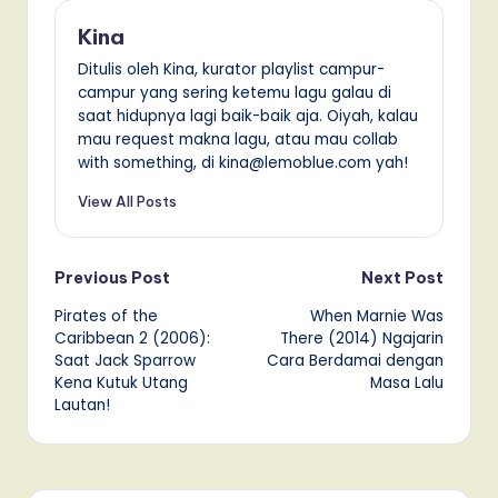
Kina
Ditulis oleh Kina, kurator playlist campur-
campur yang sering ketemu lagu galau di
saat hidupnya lagi baik-baik aja. Oiyah, kalau
mau request makna lagu, atau mau collab
with something, di kina@lemoblue.com yah!
View All Posts
Post
Previous Post
Next Post
Pirates of the
When Marnie Was
navigation
Caribbean 2 (2006):
There (2014) Ngajarin
Saat Jack Sparrow
Cara Berdamai dengan
Kena Kutuk Utang
Masa Lalu
Lautan!