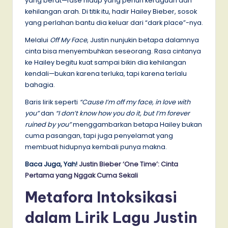
yang berat—fase hidup yang penuh keraguan dan
kehilangan arah. Di titik itu, hadir Hailey Bieber, sosok
yang perlahan bantu dia keluar dari “dark place”-nya.
Melalui
Off My Face
, Justin nunjukin betapa dalamnya
cinta bisa menyembuhkan seseorang. Rasa cintanya
ke Hailey begitu kuat sampai bikin dia kehilangan
kendali—bukan karena terluka, tapi karena terlalu
bahagia.
Baris lirik seperti
“Cause I’m off my face, in love with
you”
dan
“I don’t know how you do it, but I’m forever
ruined by you”
menggambarkan betapa Hailey bukan
cuma pasangan, tapi juga penyelamat yang
membuat hidupnya kembali punya makna.
Baca Juga, Yah!
Justin Bieber ‘One Time’: Cinta
Pertama yang Nggak Cuma Sekali
Metafora Intoksikasi
dalam Lirik Lagu Justin