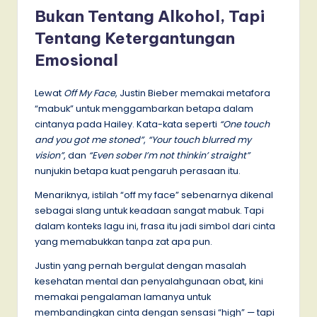
Bukan Tentang Alkohol, Tapi
Tentang Ketergantungan
Emosional
Lewat
Off My Face
, Justin Bieber memakai metafora
“mabuk” untuk menggambarkan betapa dalam
cintanya pada Hailey. Kata-kata seperti
“One touch
and you got me stoned”
,
“Your touch blurred my
vision”
, dan
“Even sober I’m not thinkin’ straight”
nunjukin betapa kuat pengaruh perasaan itu.
Menariknya, istilah “off my face” sebenarnya dikenal
sebagai slang untuk keadaan sangat mabuk. Tapi
dalam konteks lagu ini, frasa itu jadi simbol dari cinta
yang memabukkan tanpa zat apa pun.
Justin yang pernah bergulat dengan masalah
kesehatan mental dan penyalahgunaan obat, kini
memakai pengalaman lamanya untuk
membandingkan cinta dengan sensasi “high” — tapi