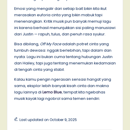
Emosi yang mengalir dari setiap bait bikin kita ikut
merasakan euforia cinta yang bikin mabuk tapi
menenangkan. Kritik musik pun banyak memuji lagu
ini karena berhasil menunjukkan sisi paling manusiawi
dari Justin — rapuh, tulus, dan penuh rasa syukur.
Bisa dibilang,
Off My Face
adalah potret cinta yang
tumbuh dewasa: nggak berlebihan, tapi dalam dan
nyata. Lagu ini bukan cuma tentang hubungan Justin
dan Hailey, tapi juga tentang menemukan kedamaian
di tengah cinta yang stabil.
Kalau kamu pengin ngerasain sensasi hangat yang
sama, eksplor lebih banyak kisah cinta dan makna
lagu lainnya di
Lemo Blue
, tempat kita ngebahas
musik kayak lagi ngobrol sama temen sendiri.
Last updated on October 9, 2025