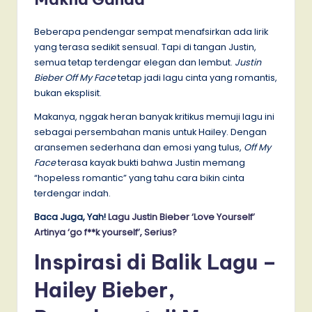
Beberapa pendengar sempat menafsirkan ada lirik
yang terasa sedikit sensual. Tapi di tangan Justin,
semua tetap terdengar elegan dan lembut.
Justin
Bieber Off My Face
tetap jadi lagu cinta yang romantis,
bukan eksplisit.
Makanya, nggak heran banyak kritikus memuji lagu ini
sebagai persembahan manis untuk Hailey. Dengan
aransemen sederhana dan emosi yang tulus,
Off My
Face
terasa kayak bukti bahwa Justin memang
“hopeless romantic” yang tahu cara bikin cinta
terdengar indah.
Baca Juga, Yah!
Lagu Justin Bieber ‘Love Yourself’
Artinya ‘go f**k yourself’, Serius?
Inspirasi di Balik Lagu –
Hailey Bieber,