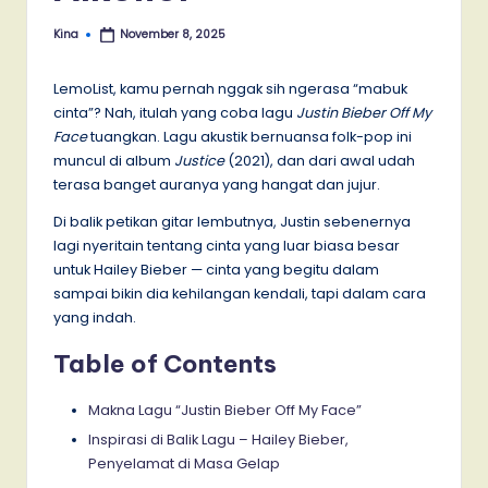
Kina
November 8, 2025
Posted
by
LemoList, kamu pernah nggak sih ngerasa “mabuk
cinta”? Nah, itulah yang coba lagu
Justin Bieber Off My
Face
tuangkan. Lagu akustik bernuansa folk-pop ini
muncul di album
Justice
(2021), dan dari awal udah
terasa banget auranya yang hangat dan jujur.
Di balik petikan gitar lembutnya, Justin sebenernya
lagi nyeritain tentang cinta yang luar biasa besar
untuk Hailey Bieber — cinta yang begitu dalam
sampai bikin dia kehilangan kendali, tapi dalam cara
yang indah.
Table of Contents
Makna Lagu “Justin Bieber Off My Face”
Inspirasi di Balik Lagu – Hailey Bieber,
Penyelamat di Masa Gelap