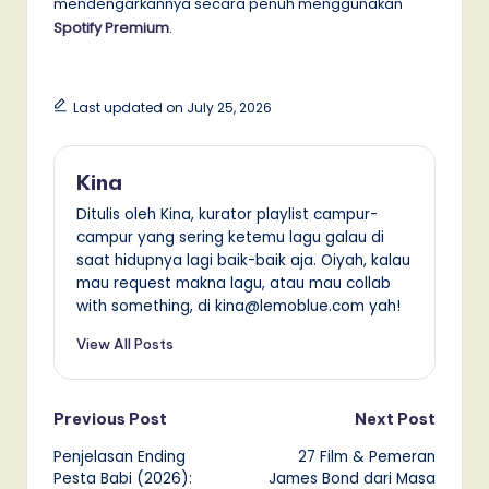
mendengarkannya secara penuh menggunakan
Spotify Premium
.
Last updated on July 25, 2026
Kina
Ditulis oleh Kina, kurator playlist campur-
campur yang sering ketemu lagu galau di
saat hidupnya lagi baik-baik aja. Oiyah, kalau
mau request makna lagu, atau mau collab
with something, di kina@lemoblue.com yah!
View All Posts
Post
Previous Post
Next Post
Penjelasan Ending
27 Film & Pemeran
navigation
Pesta Babi (2026):
James Bond dari Masa