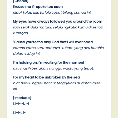
[Chorus]
Excuse me if I spoke too soon
Maaf kalau aku terlalu cepat bilang semua ini,
My eyes have always followed you around the room
tapi sejak dulu mataku selalu ngikutin kamu di setiap
ruangan,
‘Cause you’re the only God that I will ever need
karena kamu satu-satunya “tuhan” yang aku butuhin
dalam hidup ini,
I’m holding on, I’m waiting for the moment
aku masih bertahan, nunggu waktu yang tepat,
For my heart to be unbroken by the sea
biar hatiku nggak hancur tenggelam di lautan rasa
ini.
[Interlude]
I, I-I-I-I, I-I
I, I-I-I, I-I