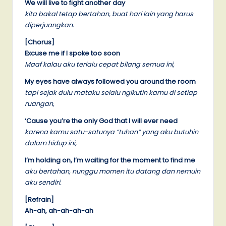
We will live to fight another day
kita bakal tetap bertahan, buat hari lain yang harus
diperjuangkan.
[Chorus]
Excuse me if I spoke too soon
Maaf kalau aku terlalu cepat bilang semua ini,
My eyes have always followed you around the room
tapi sejak dulu mataku selalu ngikutin kamu di setiap
ruangan,
‘Cause you’re the only God that I will ever need
karena kamu satu-satunya “tuhan” yang aku butuhin
dalam hidup ini,
I’m holding on, I’m waiting for the moment to find me
aku bertahan, nunggu momen itu datang dan nemuin
aku sendiri.
[Refrain]
Ah-ah, ah-ah-ah-ah