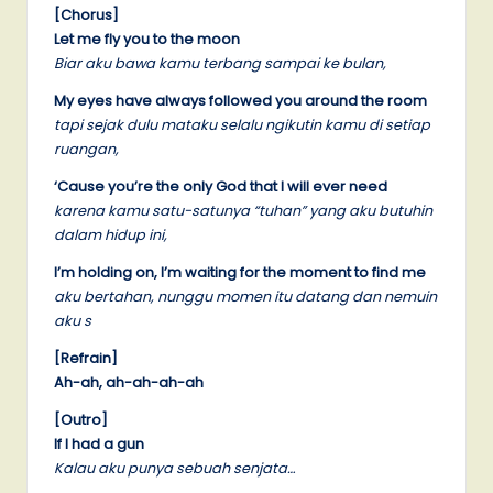
[Chorus]
Let me fly you to the moon
Biar aku bawa kamu terbang sampai ke bulan,
My eyes have always followed you around the room
tapi sejak dulu mataku selalu ngikutin kamu di setiap
ruangan,
‘Cause you’re the only God that I will ever need
karena kamu satu-satunya “tuhan” yang aku butuhin
dalam hidup ini,
I’m holding on, I’m waiting for the moment to find me
aku bertahan, nunggu momen itu datang dan nemuin
aku s
[Refrain]
Ah-ah, ah-ah-ah-ah
[Outro]
If I had a gun
Kalau aku punya sebuah senjata…