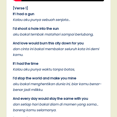
[Verse 1]
If I had a gun
Kalau aku punya sebuah senjata…
I’d shoot a hole into the sun
aku bakal tembak matahari sampai berlubang,
And love would burn this city down for you
dan cinta ini bakal membakar seluruh kota ini demi
kamu.
If I had the time
Kalau aku punya waktu tanpa batas,
I’d stop the world and make you mine
aku bakal menghentikan dunia ini, biar kamu benar-
benar jadi milikku.
And every day would stay the same with you
dan setiap hari bakal diam di momen yang sama…
bareng kamu selamanya.