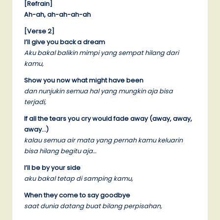
[Refrain]
Ah-ah, ah-ah-ah-ah
[Verse 2]
I’ll give you back a dream
Aku bakal balikin mimpi yang sempat hilang dari
kamu,
Show you now what might have been
dan nunjukin semua hal yang mungkin aja bisa
terjadi,
If all the tears you cry would fade away (away, away,
away…)
kalau semua air mata yang pernah kamu keluarin
bisa hilang begitu aja…
I’ll be by your side
aku bakal tetap di samping kamu,
When they come to say goodbye
saat dunia datang buat bilang perpisahan,