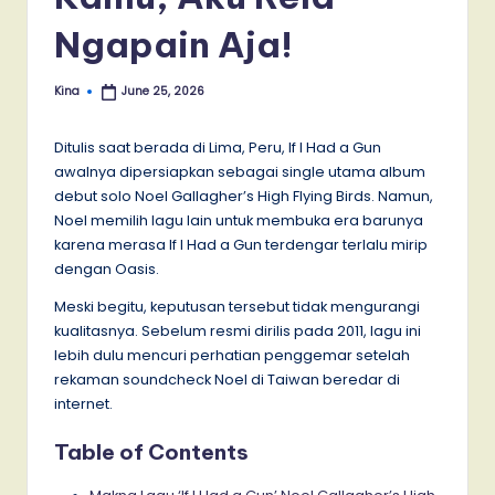
Ngapain Aja!
Kina
June 25, 2026
Posted
by
Ditulis saat berada di Lima, Peru, If I Had a Gun
awalnya dipersiapkan sebagai single utama album
debut solo Noel Gallagher’s High Flying Birds. Namun,
Noel memilih lagu lain untuk membuka era barunya
karena merasa If I Had a Gun terdengar terlalu mirip
dengan Oasis.
Meski begitu, keputusan tersebut tidak mengurangi
kualitasnya. Sebelum resmi dirilis pada 2011, lagu ini
lebih dulu mencuri perhatian penggemar setelah
rekaman soundcheck Noel di Taiwan beredar di
internet.
Table of Contents