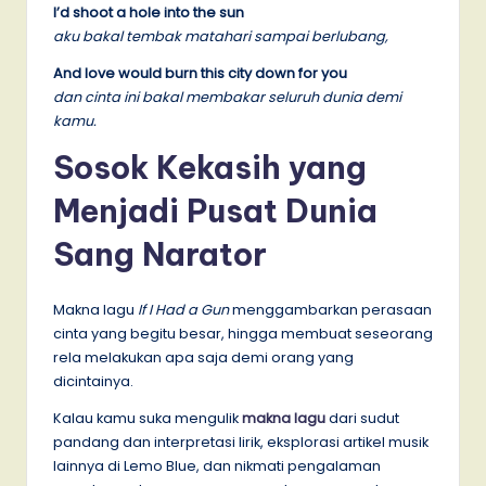
I’d shoot a hole into the sun
aku bakal tembak matahari sampai berlubang,
And love would burn this city down for you
dan cinta ini bakal membakar seluruh dunia demi
kamu.
Sosok Kekasih yang
Menjadi Pusat Dunia
Sang Narator
Makna lagu
If I Had a Gun
menggambarkan perasaan
cinta yang begitu besar, hingga membuat seseorang
rela melakukan apa saja demi orang yang
dicintainya.
Kalau kamu suka mengulik
makna lagu
dari sudut
pandang dan interpretasi lirik, eksplorasi artikel musik
lainnya di Lemo Blue, dan nikmati pengalaman