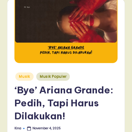
Posted
Musik
Musik Populer
in
‘Bye’ Ariana Grande:
Pedih, Tapi Harus
Dilakukan!
Kina
November 4, 2025
Posted