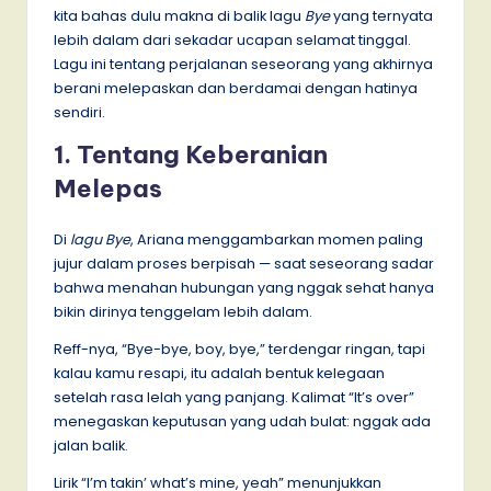
kita bahas dulu makna di balik lagu
Bye
yang ternyata
lebih dalam dari sekadar ucapan selamat tinggal.
Lagu ini tentang perjalanan seseorang yang akhirnya
berani melepaskan dan berdamai dengan hatinya
sendiri.
1. Tentang Keberanian
Melepas
Di
lagu Bye
, Ariana menggambarkan momen paling
jujur dalam proses berpisah — saat seseorang sadar
bahwa menahan hubungan yang nggak sehat hanya
bikin dirinya tenggelam lebih dalam.
Reff-nya, “Bye-bye, boy, bye,” terdengar ringan, tapi
kalau kamu resapi, itu adalah bentuk kelegaan
setelah rasa lelah yang panjang. Kalimat “It’s over”
menegaskan keputusan yang udah bulat: nggak ada
jalan balik.
Lirik “I’m takin’ what’s mine, yeah” menunjukkan