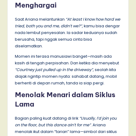
Menghargai
Saat Ariana melantunkan
“At least I know how hard we
tried, both you and me, didn’t we?”
, kamu bisa dengar
nada lembut penyesalan. Ia sadar keduanya sudah
berusaha, tapi nggak semua cinta bisa
diselamatkan.
Momen ini terasa manusiawi banget—masih ada
kasih di tengah perpisahan. Dan ketika dia menyebut
“Courtney just pulled up in the driveway”
, seolah kita
diajak ngintip momen nyata: sahabat datang, mobil
berhenti di depan rumah, tanda ia siap pergi.
Menolak Menari dalam Siklus
Lama
Bagian paling kuat datang di lirik
“Usually, I’d join you
on the floor, but this dance ain’t for me”
. Ariana
menolak ikut dalam “tarian” lama—simbol dari siklus