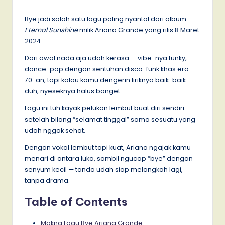
by
Bye jadi salah satu lagu paling nyantol dari album
Eternal Sunshine
milik Ariana Grande yang rilis 8 Maret
2024.
Dari awal nada aja udah kerasa — vibe-nya funky,
dance-pop dengan sentuhan disco-funk khas era
70-an, tapi kalau kamu dengerin liriknya baik-baik…
duh, nyeseknya halus banget.
Lagu ini tuh kayak pelukan lembut buat diri sendiri
setelah bilang “selamat tinggal” sama sesuatu yang
udah nggak sehat.
Dengan vokal lembut tapi kuat, Ariana ngajak kamu
menari di antara luka, sambil ngucap “bye” dengan
senyum kecil — tanda udah siap melangkah lagi,
tanpa drama.
Table of Contents
Makna Lagu Bye Ariana Grande