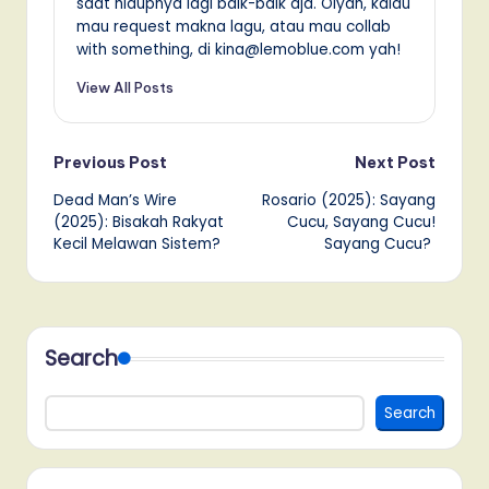
saat hidupnya lagi baik-baik aja. Oiyah, kalau
mau request makna lagu, atau mau collab
with something, di kina@lemoblue.com yah!
View All Posts
Post
Previous Post
Next Post
Dead Man’s Wire
Rosario (2025): Sayang
navigation
(2025): Bisakah Rakyat
Cucu, Sayang Cucu!
Kecil Melawan Sistem?
Sayang Cucu?
Search
Search