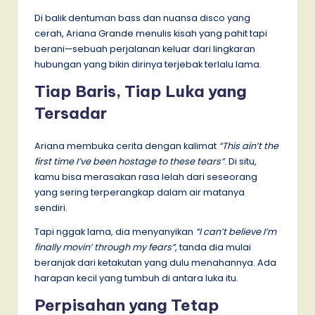
Di balik dentuman bass dan nuansa disco yang
cerah, Ariana Grande menulis kisah yang pahit tapi
berani—sebuah perjalanan keluar dari lingkaran
hubungan yang bikin dirinya terjebak terlalu lama.
Tiap Baris, Tiap Luka yang
Tersadar
Ariana membuka cerita dengan kalimat
“This ain’t the
first time I’ve been hostage to these tears”
. Di situ,
kamu bisa merasakan rasa lelah dari seseorang
yang sering terperangkap dalam air matanya
sendiri.
Tapi nggak lama, dia menyanyikan
“I can’t believe I’m
finally movin’ through my fears”
, tanda dia mulai
beranjak dari ketakutan yang dulu menahannya. Ada
harapan kecil yang tumbuh di antara luka itu.
Perpisahan yang Tetap