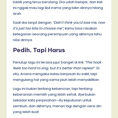
toksik yang terus berulang. Dia udah belajar, dan kali
ini nggak mau lagi ikut irama yang bikin dirinya hilang
arah.
Saat dia lanjut dengan
“Didn’t think you’d lose me, now
it’s just too late to choose me”
, kamu bisa rasakan
ketegasan seorang perempuan yang akhirnya tahu
nilai dirinya.
Pedih, Tapi Harus
Penutup lagu ini terasa jujur banget di lirik
“This hook
feels too hard to sing, but it’s better than repeat”
. Di
situ, Ariana mengakui kalau berpisah itu sakit, tapi
mengulang hal yang sama jauh lebih menyakitkan.
Lagu ini bukan tentang kebencian, tapi tentang
keberanian memilih yang lebih sehat.
Bye
bukan
sekadar kata perpisahan—itu keputusan untuk
sembuh, dan akhirnya, menari lagi dengan versi diri
yang lebih kuat.