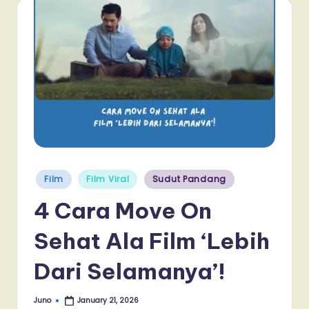
Posted
Film
Film Viral
Sudut Pandang
in
4 Cara Move On
Sehat Ala Film ‘Lebih
Dari Selamanya’!
Juno
January 21, 2026
Posted