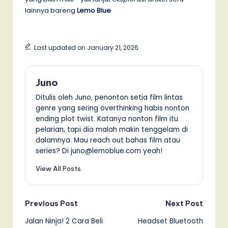
lainnya bareng
Lemo Blue
Last updated on January 21, 2026
Juno
Ditulis oleh Juno, penonton setia film lintas
genre yang sering overthinking habis nonton
ending plot twist. Katanya nonton film itu
pelarian, tapi dia malah makin tenggelam di
dalamnya. Mau reach out bahas film atau
series? Di juno@lemoblue.com yeah!
View All Posts
Post
Previous Post
Next Post
Jalan Ninja! 2 Cara Beli
Headset Bluetooth
navigation