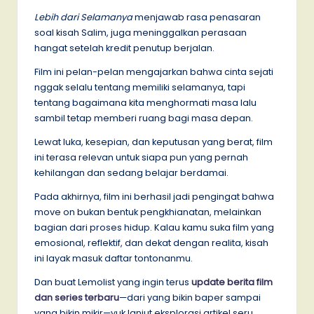
Lebih dari Selamanya
menjawab rasa penasaran
soal kisah Salim, juga meninggalkan perasaan
hangat setelah kredit penutup berjalan.
Film ini pelan-pelan mengajarkan bahwa cinta sejati
nggak selalu tentang memiliki selamanya, tapi
tentang bagaimana kita menghormati masa lalu
sambil tetap memberi ruang bagi masa depan.
Lewat luka, kesepian, dan keputusan yang berat, film
ini terasa relevan untuk siapa pun yang pernah
kehilangan dan sedang belajar berdamai.
Pada akhirnya, film ini berhasil jadi pengingat bahwa
move on bukan bentuk pengkhianatan, melainkan
bagian dari proses hidup. Kalau kamu suka film yang
emosional, reflektif, dan dekat dengan realita, kisah
ini layak masuk daftar tontonanmu.
Dan buat Lemolist yang ingin terus
update berita film
dan series terbaru
—dari yang bikin baper sampai
yang bikin mikir—yuk lanjut eksplorasi artikel seru