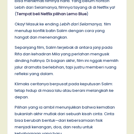
bisa menikmati filmnya nanti. Yang belum nonton
Lebih dari Selamanya, filmnya tayang di di Netflix ya!
(
Tempat beli Netflix pilihan Lemo Blue
)
Okay! Masuk ke ending
Lebih dari Selamanya,
film
menutup konflik batin Salim dengan cara yang
hangat dan menenangkan.
Sepanjang film, Salim terjebak di antara janji pada
Rifa dan kehadiran Mila yang perlahan mengusik
dinding hatinya. Di bagian akhir, film ini nggak memilih
jalur dramatis berlebihan, tapi justru memberi ruang
refleksi yang dalam.
Klimaks ceritanya berpusat pada keputusan Salim:
tetap hidup di masa lalu atau berani melangkah ke
depan.
Pilihan yang ia ambil menunjukkan bahwa kematian
bukanlah akhir mutlak dari sebuah kisah cinta. Cinta
bisa berubah bentuk—dari kebersamaan fisik
menjadi kenangan, doa, dan restu untuk
kebahagiaan yang baru.