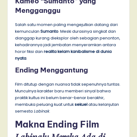
Kameo “Sumanto” yang
Mengganggu
Salah satu momen paling mengejutkan datang dari
kemunculan
Sumanto
. Meski durasinya singkat dan
dianggap kurang dieksplor oleh sebagian penonton,
kehadirannya jadi jembatan menyeramkan antara
horor fiksi dan
realita kelam kanibalisme di dunia
nyata
.
Ending Menggantung
Film ditutup dengan nuansa tidak sepenuhnya tuntas.
Munculnya karakter baru memberi sinyal bahwa
praktik kultus ini belum benar-benar berakhir,
membuka peluang kuat untuk
sekuel
atau kelanjutan
semesta
Labinak
.
Makna Ending Film
Labinak: Mereka Ada di