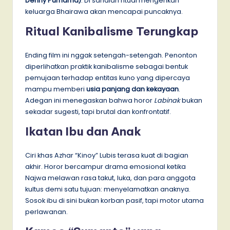
Denny Purnama
)
. Di sanalah ritual mengerikan
keluarga Bhairawa akan mencapai puncaknya.
Ritual Kanibalisme Terungkap
Ending film ini nggak setengah-setengah. Penonton
diperlihatkan praktik kanibalisme sebagai bentuk
pemujaan terhadap entitas kuno yang dipercaya
mampu memberi
usia panjang dan kekayaan
.
Adegan ini menegaskan bahwa horor
Labinak
bukan
sekadar sugesti, tapi brutal dan konfrontatif.
Ikatan Ibu dan Anak
Ciri khas Azhar “Kinoy” Lubis terasa kuat di bagian
akhir. Horor bercampur drama emosional ketika
Najwa melawan rasa takut, luka, dan para anggota
kultus demi satu tujuan: menyelamatkan anaknya.
Sosok ibu di sini bukan korban pasif, tapi motor utama
perlawanan.