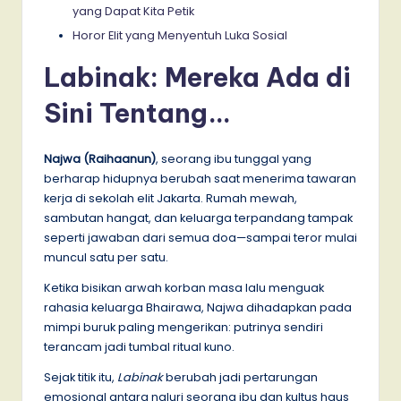
yang Dapat Kita Petik
Horor Elit yang Menyentuh Luka Sosial
Labinak: Mereka Ada di
Sini Tentang…
Najwa (
Raihaanun
)
, seorang ibu tunggal yang
berharap hidupnya berubah saat menerima tawaran
kerja di sekolah elit Jakarta. Rumah mewah,
sambutan hangat, dan keluarga terpandang tampak
seperti jawaban dari semua doa—sampai teror mulai
muncul satu per satu.
Ketika bisikan arwah korban masa lalu menguak
rahasia keluarga Bhairawa, Najwa dihadapkan pada
mimpi buruk paling mengerikan: putrinya sendiri
terancam jadi tumbal ritual kuno.
Sejak titik itu,
Labinak
berubah jadi pertarungan
emosional antara naluri seorang ibu dan kultus haus