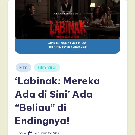
Posted
Film
Film Viral
in
‘Labinak: Mereka
Ada di Sini’ Ada
“Beliau” di
Endingnya!
Juno
January 27, 2026
Posted