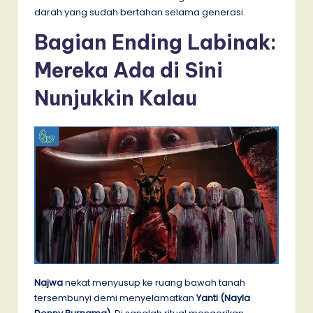
darah yang sudah bertahan selama generasi.
Bagian Ending Labinak:
Mereka Ada di Sini
Nunjukkin Kalau
Najwa
nekat menyusup ke ruang bawah tanah
tersembunyi demi menyelamatkan
Yanti (
Nayla