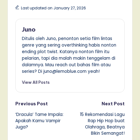
Last updated on January 27, 2026
Juno
Ditulis oleh Juno, penonton setia film lintas
genre yang sering overthinking habis nonton
ending plot twist. Katanya nonton film itu
pelarian, tapi dia malah makin tenggelam di
dalamnya. Mau reach out bahas film atau
series? Di juno@lemoblue.com yeah!
View All Posts
Post
Previous Post
Next Post
‘Dracula’ Tame Impala:
15 Rekomendasi Lagu
navigation
Apakah Kamu Vampir
Rap Hip Hop buat
Juga?
Olahraga, Beatnya
Bikin Semangat!