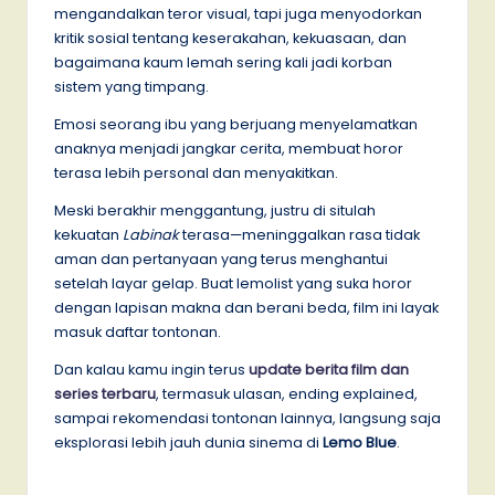
mengandalkan teror visual, tapi juga menyodorkan
kritik sosial tentang keserakahan, kekuasaan, dan
bagaimana kaum lemah sering kali jadi korban
sistem yang timpang.
Emosi seorang ibu yang berjuang menyelamatkan
anaknya menjadi jangkar cerita, membuat horor
terasa lebih personal dan menyakitkan.
Meski berakhir menggantung, justru di situlah
kekuatan
Labinak
terasa—meninggalkan rasa tidak
aman dan pertanyaan yang terus menghantui
setelah layar gelap. Buat lemolist yang suka horor
dengan lapisan makna dan berani beda, film ini layak
masuk daftar tontonan.
Dan kalau kamu ingin terus
update berita film dan
series terbaru
, termasuk ulasan, ending explained,
sampai rekomendasi tontonan lainnya, langsung saja
eksplorasi lebih jauh dunia sinema di
Lemo Blue
.