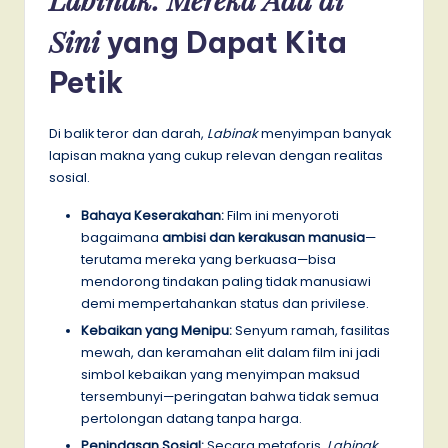
Sini
yang Dapat Kita
Petik
Di balik teror dan darah,
Labinak
menyimpan banyak
lapisan makna yang cukup relevan dengan realitas
sosial.
Bahaya Keserakahan:
Film ini menyoroti
bagaimana
ambisi dan kerakusan manusia
—
terutama mereka yang berkuasa—bisa
mendorong tindakan paling tidak manusiawi
demi mempertahankan status dan privilese.
Kebaikan yang Menipu:
Senyum ramah, fasilitas
mewah, dan keramahan elit dalam film ini jadi
simbol kebaikan yang menyimpan maksud
tersembunyi—peringatan bahwa tidak semua
pertolongan datang tanpa harga.
Penindasan Sosial:
Secara metaforis,
Labinak