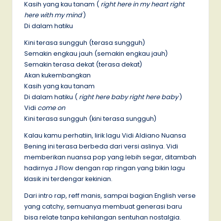
Kasih yang kau tanam (
right here in my heart right
here with my mind
)
Di dalam hatiku
Kini terasa sungguh (terasa sungguh)
Semakin engkau jauh (semakin engkau jauh)
Semakin terasa dekat (terasa dekat)
Akan kukembangkan
Kasih yang kau tanam
Di dalam hatiku (
right here baby right here baby
)
Vidi
come on
Kini terasa sungguh (kini terasa sungguh)
Kalau kamu perhatiin, lirik lagu Vidi Aldiano Nuansa
Bening ini terasa berbeda dari versi aslinya. Vidi
memberikan nuansa pop yang lebih segar, ditambah
hadirnya J Flow dengan rap ringan yang bikin lagu
klasik ini terdengar kekinian.
Dari intro rap, reff manis, sampai bagian English verse
yang catchy, semuanya membuat generasi baru
bisa relate tanpa kehilangan sentuhan nostalgia.