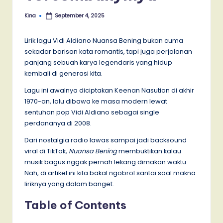
Kina
September 4, 2025
Posted
by
Lirik lagu Vidi Aldiano Nuansa Bening bukan cuma
sekadar barisan kata romantis, tapi juga perjalanan
panjang sebuah karya legendaris yang hidup
kembali di generasi kita.
Lagu ini awalnya diciptakan Keenan Nasution di akhir
1970-an, lalu dibawa ke masa modern lewat
sentuhan pop Vidi Aldiano sebagai single
perdananya di 2008.
Dari nostalgia radio lawas sampai jadi backsound
viral di TikTok,
Nuansa Bening
membuktikan kalau
musik bagus nggak pernah lekang dimakan waktu.
Nah, di artikel ini kita bakal ngobrol santai soal makna
liriknya yang dalam banget.
Table of Contents