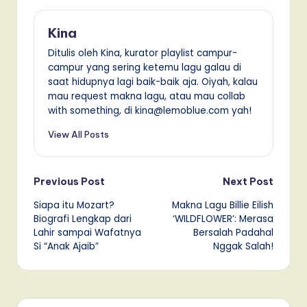
Kina
Ditulis oleh Kina, kurator playlist campur-
campur yang sering ketemu lagu galau di
saat hidupnya lagi baik-baik aja. Oiyah, kalau
mau request makna lagu, atau mau collab
with something, di kina@lemoblue.com yah!
View All Posts
Post
Previous Post
Next Post
Siapa itu Mozart?
Makna Lagu Billie Eilish
navigation
Biografi Lengkap dari
‘WILDFLOWER’: Merasa
Lahir sampai Wafatnya
Bersalah Padahal
Si “Anak Ajaib”
Nggak Salah!