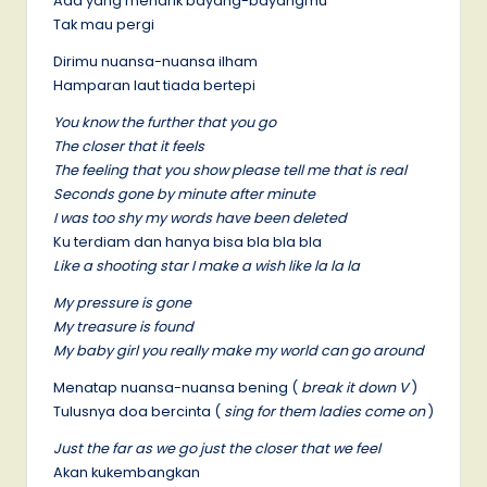
Ada yang menarik bayang-bayangmu
Tak mau pergi
Dirimu nuansa-nuansa ilham
Hamparan laut tiada bertepi
You know the further that you go
The closer that it feels
The feeling that you show please tell me that is real
Seconds gone by minute after minute
I was too shy my words have been deleted
Ku terdiam dan hanya bisa bla bla bla
Like a shooting star I make a wish like la la la
My pressure is gone
My treasure is found
My baby girl you really make my world can go around
Menatap nuansa-nuansa bening (
break it down V
)
Tulusnya doa bercinta (
sing for them ladies come on
)
Just the far as we go just the closer that we feel
Akan kukembangkan