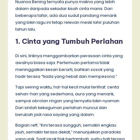
Nuansa Bening ternyata punya makna yang lebih
dalam daripada sekadar kisah cinta manis. Dari
beberapa tafsir, ada dua sudut pandang menarik
yang bikin lagu ini tetap relevan meski lahir puluhan
tahun lalu.
1. Cinta yang Tumbuh Perlahan
Di sini, liriknya menggambarkan perasaan cinta yang
awalnya biasa saja. Pertemuan pertama tidak
meninggalkan kesan berarti, bahkan sosok yang
hadir terasa “tiada yang hebat dan mempesona.”
Tapi seiring waktu, hal-hal kecil mulai terlihat: cerita
sehari-hari yang sederhana, aura yang menarik,
sampai obrolan ringan yang ternyata bikin nyaman.
Dari sinilah kekaguman perlahan muncul dan
berubah jadi rasa sayang yang dalam.
Bagian reff, “Kini terasa sungguh, semakin engkau
jauh, semakin terasa dekat,” menunjukkan paradoks
yang unik. Saat jarak fisik bertambah, justru hati terasa