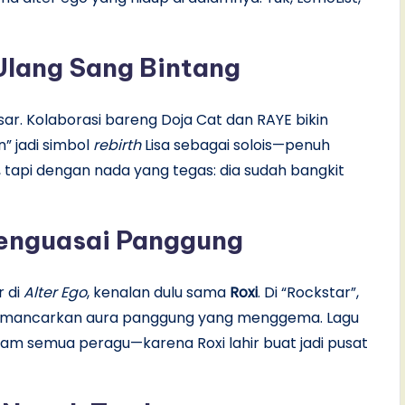
 Ulang Sang Bintang
ar. Kolaborasi bareng Doja Cat dan RAYE bikin
n” jadi simbol
rebirth
Lisa sebagai solois—penuh
, tapi dengan nada yang tegas: dia sudah bangkit
Menguasai Panggung
r di
Alter Ego
, kenalan dulu sama
Roxi
. Di “Rockstar”,
 memancarkan aura panggung yang menggema. Lagu
m semua peragu—karena Roxi lahir buat jadi pusat