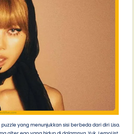
uzzle yang menunjukkan sisi berbeda dari diri Lisa.
ma alter ego yang hidup di dalamnya. Yuk, LemoList,