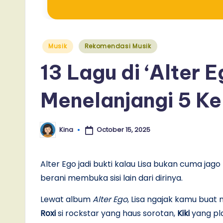
Posted
Musik
Rekomendasi Musik
in
13 Lagu di ‘Alter E
Menelanjangi 5 Ke
October 15, 2025
Kina
Posted
by
Alter Ego jadi bukti kalau Lisa bukan cuma ja
berani membuka sisi lain dari dirinya.
Lewat album
Alter Ego
, Lisa ngajak kamu buat 
Roxi
si rockstar yang haus sorotan,
Kiki
yang pl