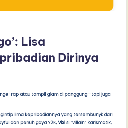
go’: Lisa
pribadian Dirinya
go nge-rap atau tampil glam di panggung—tapi juga
ngintip lima kepribadiannya yang tersembunyi: dari
ayful dan penuh gaya Y2K,
Vixi
si “villain” karismatik,