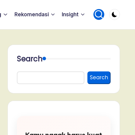
g
Rekomendasi
Insight
Search
Search
Kamu nggak harus kuat