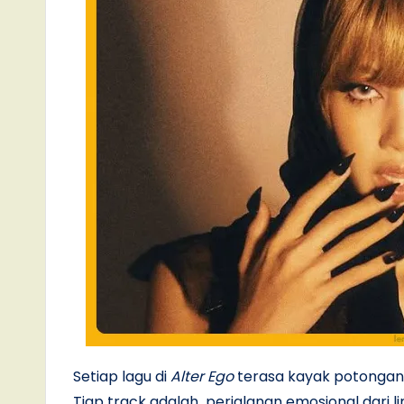
Setiap lagu di
Alter Ego
terasa kayak potongan p
Tiap track adalah perjalanan emosional dari li