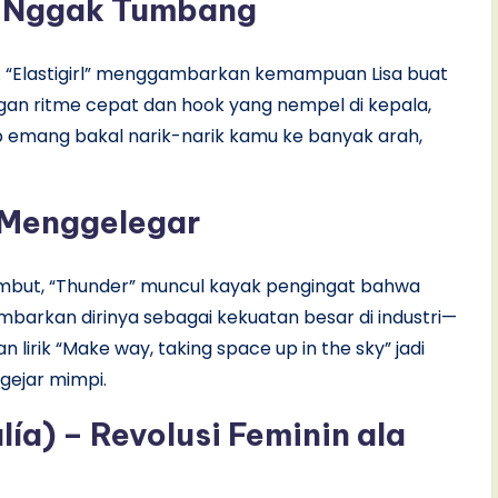
api Nggak Tumbang
t. “Elastigirl” menggambarkan kemampuan Lisa buat
gan ritme cepat dan hook yang nempel di kepala,
dup emang bakal narik-narik kamu ke banyak arah,
 Menggelegar
lembut, “Thunder” muncul kayak pengingat bahwa
mbarkan dirinya sebagai kekuatan besar di industri—
 lirik “Make way, taking space up in the sky” jadi
ngejar mimpi.
ía) – Revolusi Feminin ala