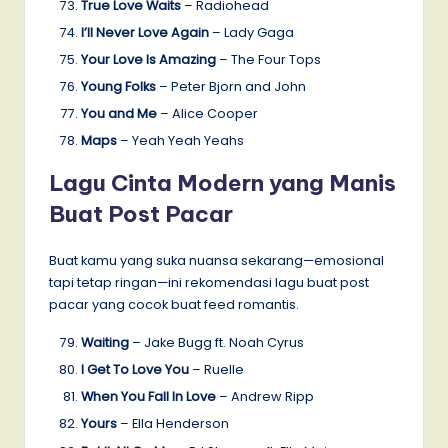
True Love Waits
– Radiohead
I’ll Never Love Again
– Lady Gaga
Your Love Is Amazing
– The Four Tops
Young Folks
– Peter Bjorn and John
You and Me
– Alice Cooper
Maps
– Yeah Yeah Yeahs
Lagu Cinta Modern yang Manis
Buat Post Pacar
Buat kamu yang suka nuansa sekarang—emosional
tapi tetap ringan—ini rekomendasi lagu buat post
pacar yang cocok buat feed romantis.
Waiting
– Jake Bugg ft. Noah Cyrus
I Get To Love You
– Ruelle
When You Fall In Love
– Andrew Ripp
Yours
– Ella Henderson