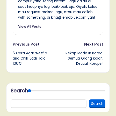
campur yang sering ketemu lagu galau di
saat hidupnya lagi baik-baik aja. Oiyah, kalau
mau request makna lagu, atau mau collab
with something, di kina@lemoblue.com yah!
View All Posts
Post
Previous Post
Next Post
6 Cara Agar ‘Netflix
Rekap Made In Korea:
navigation
and Chill’ Jadi Halal
Semua Orang Kalah,
100%!
Kecuali Korupsi!
Search
Search