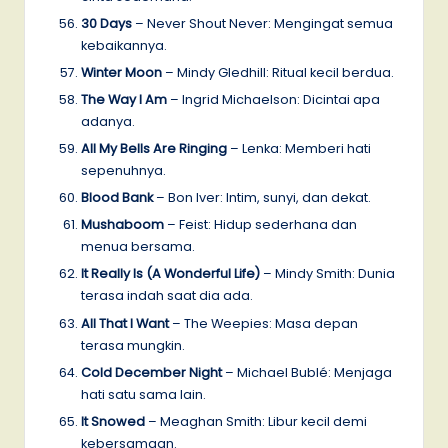
30 Days
– Never Shout Never: Mengingat semua
kebaikannya.
Winter Moon
– Mindy Gledhill: Ritual kecil berdua.
The Way I Am
– Ingrid Michaelson: Dicintai apa
adanya.
All My Bells Are Ringing
– Lenka: Memberi hati
sepenuhnya.
Blood Bank
– Bon Iver: Intim, sunyi, dan dekat.
Mushaboom
– Feist: Hidup sederhana dan
menua bersama.
It Really Is (A Wonderful Life)
– Mindy Smith: Dunia
terasa indah saat dia ada.
All That I Want
– The Weepies: Masa depan
terasa mungkin.
Cold December Night
– Michael Bublé: Menjaga
hati satu sama lain.
It Snowed
– Meaghan Smith: Libur kecil demi
kebersamaan.