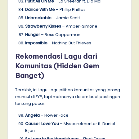
Put It All On Me
– Ed Sheeran ft. Ella Mai
Dance With Me
– Phillip Phillips
Unbreakable
– Jamie Scott
Strawberry Kisses
– Amber-Simone
Hunger
– Ross Copperman
Impossible
– Nothing But Thieves
Rekomendasi Lagu dari
Komunitas (Hidden Gem
Banget)
Terakhir, ini lagu-lagu pilihan komunitas yang jarang
muncul di FYP, tapi maknanya dalem buat postingan
tentang pacar.
Angela
– Flower Face
Cause I Love You
– Mysecretmentor ft. Daniel
Bijan
So Long to the Headstrong
– Fleet Foxes