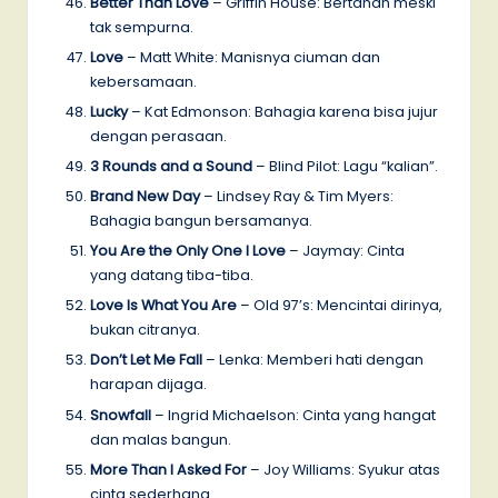
Better Than Love
– Griffin House: Bertahan meski
tak sempurna.
Love
– Matt White: Manisnya ciuman dan
kebersamaan.
Lucky
– Kat Edmonson: Bahagia karena bisa jujur
dengan perasaan.
3 Rounds and a Sound
– Blind Pilot: Lagu “kalian”.
Brand New Day
– Lindsey Ray & Tim Myers:
Bahagia bangun bersamanya.
You Are the Only One I Love
– Jaymay: Cinta
yang datang tiba-tiba.
Love Is What You Are
– Old 97’s: Mencintai dirinya,
bukan citranya.
Don’t Let Me Fall
– Lenka: Memberi hati dengan
harapan dijaga.
Snowfall
– Ingrid Michaelson: Cinta yang hangat
dan malas bangun.
More Than I Asked For
– Joy Williams: Syukur atas
cinta sederhana.