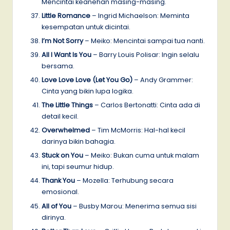
Mencintai keanehan masing-masing.
Little Romance
– Ingrid Michaelson: Meminta
kesempatan untuk dicintai.
I’m Not Sorry
– Meiko: Mencintai sampai tua nanti.
All I Want Is You
– Barry Louis Polisar: Ingin selalu
bersama.
Love Love Love (Let You Go)
– Andy Grammer:
Cinta yang bikin lupa logika.
The Little Things
– Carlos Bertonatti: Cinta ada di
detail kecil.
Overwhelmed
– Tim McMorris: Hal-hal kecil
darinya bikin bahagia.
Stuck on You
– Meiko: Bukan cuma untuk malam
ini, tapi seumur hidup.
Thank You
– Mozella: Terhubung secara
emosional.
All of You
– Busby Marou: Menerima semua sisi
dirinya.