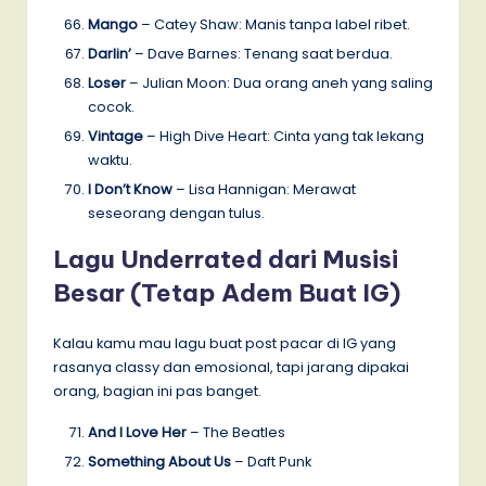
Mango
– Catey Shaw: Manis tanpa label ribet.
Darlin’
– Dave Barnes: Tenang saat berdua.
Loser
– Julian Moon: Dua orang aneh yang saling
cocok.
Vintage
– High Dive Heart: Cinta yang tak lekang
waktu.
I Don’t Know
– Lisa Hannigan: Merawat
seseorang dengan tulus.
Lagu Underrated dari Musisi
Besar (Tetap Adem Buat IG)
Kalau kamu mau lagu buat post pacar di IG yang
rasanya classy dan emosional, tapi jarang dipakai
orang, bagian ini pas banget.
And I Love Her
– The Beatles
Something About Us
– Daft Punk