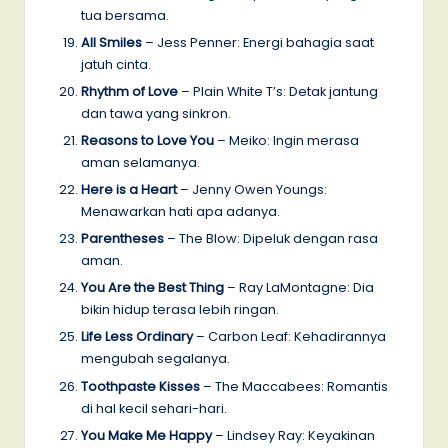
tua bersama.
All Smiles
– Jess Penner: Energi bahagia saat
jatuh cinta.
Rhythm of Love
– Plain White T’s: Detak jantung
dan tawa yang sinkron.
Reasons to Love You
– Meiko: Ingin merasa
aman selamanya.
Here is a Heart
– Jenny Owen Youngs:
Menawarkan hati apa adanya.
Parentheses
– The Blow: Dipeluk dengan rasa
aman.
You Are the Best Thing
– Ray LaMontagne: Dia
bikin hidup terasa lebih ringan.
Life Less Ordinary
– Carbon Leaf: Kehadirannya
mengubah segalanya.
Toothpaste Kisses
– The Maccabees: Romantis
di hal kecil sehari-hari.
You Make Me Happy
– Lindsey Ray: Keyakinan