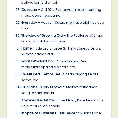
bahwa kamu dicintai.
Question
– Old 97’s: Pertanyaan besar tentang
masa depan bersama.
Everyday
– Vetiver: Cukup melihat wajahnya tiap
hari.
The Idea of Growing Old
– The Features: Menua
terasa indah bersamanya.
Home
– Edward Sharpe & The Magnetic Zeros:
Rumah adalah dia.
What I Wouldn’t Do
– A Fine Frenzy: Rela
melakukan apa saja demi cinta.
Sweet Pea
– Amos Lee: Alasan pulang selalu
sama: dia.
Blue Eyes
– Cary Brothers: Melihat keindahan
yang tak dia sadari.
Anyone Else But You
– The Moldy Peaches: Cinta
unik versi kalian sendiri.
In Spite of Ourselves
– Iris DeMent & John Prine: