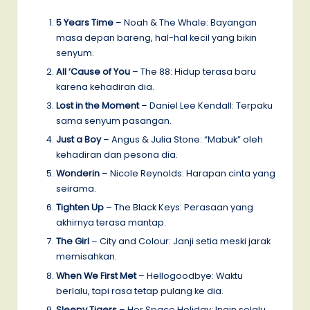
5 Years Time
– Noah & The Whale: Bayangan
masa depan bareng, hal-hal kecil yang bikin
senyum.
All ‘Cause of You
– The 88: Hidup terasa baru
karena kehadiran dia.
Lost in the Moment
– Daniel Lee Kendall: Terpaku
sama senyum pasangan.
Just a Boy
– Angus & Julia Stone: “Mabuk” oleh
kehadiran dan pesona dia.
Wonderin
– Nicole Reynolds: Harapan cinta yang
seirama.
Tighten Up
– The Black Keys: Perasaan yang
akhirnya terasa mantap.
The Girl
– City and Colour: Janji setia meski jarak
memisahkan.
When We First Met
– Hellogoodbye: Waktu
berlalu, tapi rasa tetap pulang ke dia.
Sleepy Tigers
– Her Space Holiday: Ingin selalu