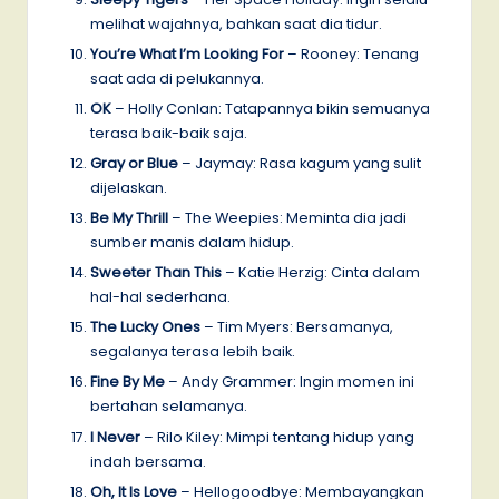
melihat wajahnya, bahkan saat dia tidur.
You’re What I’m Looking For
– Rooney: Tenang
saat ada di pelukannya.
OK
– Holly Conlan: Tatapannya bikin semuanya
terasa baik-baik saja.
Gray or Blue
– Jaymay: Rasa kagum yang sulit
dijelaskan.
Be My Thrill
– The Weepies: Meminta dia jadi
sumber manis dalam hidup.
Sweeter Than This
– Katie Herzig: Cinta dalam
hal-hal sederhana.
The Lucky Ones
– Tim Myers: Bersamanya,
segalanya terasa lebih baik.
Fine By Me
– Andy Grammer: Ingin momen ini
bertahan selamanya.
I Never
– Rilo Kiley: Mimpi tentang hidup yang
indah bersama.
Oh, It Is Love
– Hellogoodbye: Membayangkan