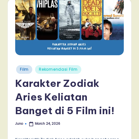
Posted
Film
Rekomendasi Film
in
Karakter Zodiak
Aries Keliatan
Banget di 5 Film ini!
Juno
March 24, 2026
Posted
by