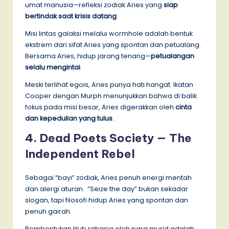
umat manusia—refleksi zodiak Aries yang
siap
bertindak saat krisis datang
.
Misi lintas galaksi melalui wormhole adalah bentuk
ekstrem dari sifat Aries yang spontan dan petualang.
Bersama Aries, hidup jarang tenang—
petualangan
selalu mengintai
.
Meski terlihat egois, Aries punya hati hangat. Ikatan
Cooper dengan Murph menunjukkan bahwa di balik
fokus pada misi besar, Aries digerakkan oleh
cinta
dan kepedulian yang tulus
.
4.
Dead Poets Society — The
Independent Rebel
Sebagai “bayi” zodiak, Aries penuh energi mentah
dan alergi aturan. “Seize the day” bukan sekadar
slogan, tapi filosofi hidup Aries yang spontan dan
penuh gairah.
Pembentukan klub rahasia oleh para murid adalah