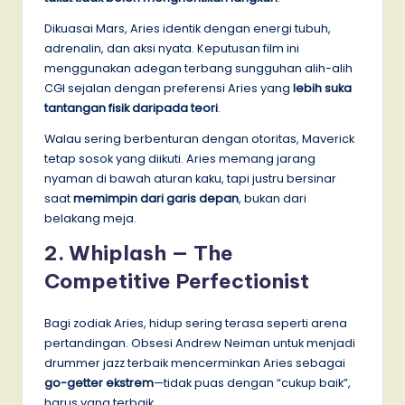
Dikuasai Mars, Aries identik dengan energi tubuh,
adrenalin, dan aksi nyata. Keputusan film ini
menggunakan adegan terbang sungguhan alih-alih
CGI sejalan dengan preferensi Aries yang
lebih suka
tantangan fisik daripada teori
.
Walau sering berbenturan dengan otoritas, Maverick
tetap sosok yang diikuti. Aries memang jarang
nyaman di bawah aturan kaku, tapi justru bersinar
saat
memimpin dari garis depan
, bukan dari
belakang meja.
2.
Whiplash — The
Competitive Perfectionist
Bagi zodiak Aries, hidup sering terasa seperti arena
pertandingan. Obsesi Andrew Neiman untuk menjadi
drummer jazz terbaik mencerminkan Aries sebagai
go-getter ekstrem
—tidak puas dengan “cukup baik”,
harus yang terbaik.