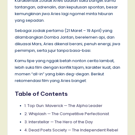
Karakteristik Zodiak Aries adalah suka banget sama
tantangan, adrenalin, dan keputusan spontan, besar
kemungkinan jiwa Aries lagi ngomel minta hiburan
yang sepadan.
Sebagai zodiak pertama (21 Maret – 19 April) yang
dilambangkan Domba Jantan, berelemen api, dan
dikuasai Mars, Aries dikenal berani, penuh energi, jiwa
pemimpin, serta jujur tanpa basa-basi.
Kamu tipe yang nggak betah nonton cerita lambat,
lebih suka film dengan konflik tajam, karakter kuat, dan
momen “all-in” yang bikin deg-degan. Berikut
rekomendasi film yang Aries banget:
Table of Contents
1. Top Gun: Maverick — The Alpha Leader
2. Whiplash — The Competitive Perfectionist
3. Interstellar — The Hero of the Day
4. Dead Poets Society — The Independent Rebel