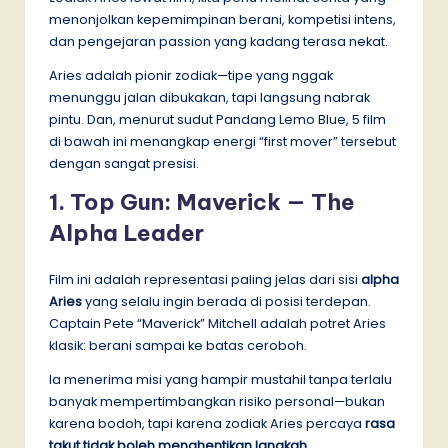
menonjolkan kepemimpinan berani, kompetisi intens,
dan pengejaran passion yang kadang terasa nekat.
Aries adalah pionir zodiak—tipe yang nggak
menunggu jalan dibukakan, tapi langsung nabrak
pintu. Dan, menurut sudut Pandang Lemo Blue, 5 film
di bawah ini menangkap energi “first mover” tersebut
dengan sangat presisi.
1.
Top Gun: Maverick — The
Alpha Leader
Film ini adalah representasi paling jelas dari sisi
alpha
Aries
yang selalu ingin berada di posisi terdepan.
Captain Pete “Maverick” Mitchell adalah potret Aries
klasik: berani sampai ke batas ceroboh.
Ia menerima misi yang hampir mustahil tanpa terlalu
banyak mempertimbangkan risiko personal—bukan
karena bodoh, tapi karena zodiak Aries percaya
rasa
takut tidak boleh menghentikan langkah
.