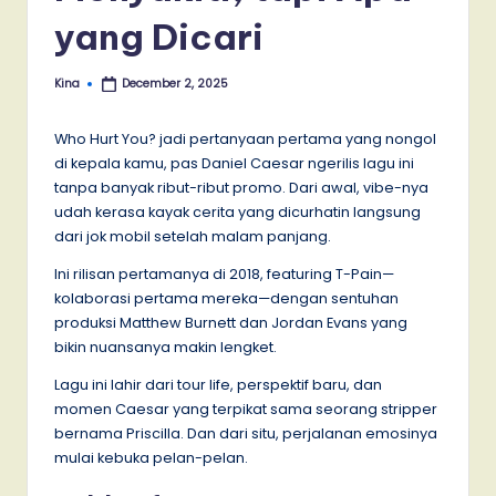
yang Dicari
Kina
December 2, 2025
Posted
by
Who Hurt You? jadi pertanyaan pertama yang nongol
di kepala kamu, pas Daniel Caesar ngerilis lagu ini
tanpa banyak ribut-ribut promo. Dari awal, vibe-nya
udah kerasa kayak cerita yang dicurhatin langsung
dari jok mobil setelah malam panjang.
Ini rilisan pertamanya di 2018, featuring T-Pain—
kolaborasi pertama mereka—dengan sentuhan
produksi Matthew Burnett dan Jordan Evans yang
bikin nuansanya makin lengket.
Lagu ini lahir dari tour life, perspektif baru, dan
momen Caesar yang terpikat sama seorang stripper
bernama Priscilla. Dan dari situ, perjalanan emosinya
mulai kebuka pelan-pelan.