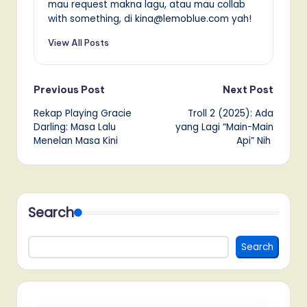
mau request makna lagu, atau mau collab
with something, di kina@lemoblue.com yah!
View All Posts
Post
Previous Post
Next Post
Rekap Playing Gracie
Troll 2 (2025): Ada
navigation
Darling: Masa Lalu
yang Lagi “Main-Main
Menelan Masa Kini
Api” Nih
Search
Search