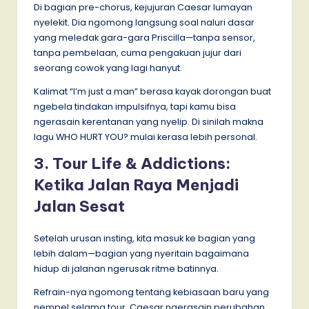
Di bagian pre-chorus, kejujuran Caesar lumayan
nyelekit. Dia ngomong langsung soal naluri dasar
yang meledak gara-gara Priscilla—tanpa sensor,
tanpa pembelaan, cuma pengakuan jujur dari
seorang cowok yang lagi hanyut.
Kalimat “I’m just a man” berasa kayak dorongan buat
ngebela tindakan impulsifnya, tapi kamu bisa
ngerasain kerentanan yang nyelip. Di sinilah makna
lagu WHO HURT YOU? mulai kerasa lebih personal.
3. Tour Life & Addictions:
Ketika Jalan Raya Menjadi
Jalan Sesat
Setelah urusan insting, kita masuk ke bagian yang
lebih dalam—bagian yang nyeritain bagaimana
hidup di jalanan ngerusak ritme batinnya.
Refrain-nya ngomong tentang kebiasaan baru yang
nempel selama tour. Caesar ngerasain perubahan