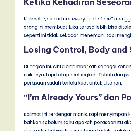
Ketika Kehadiran Seseora
Kalimat “you nurture every part of me” men
orang ini membuat luka terasa lebih bisa ditol
seperti ini tidak sekadar menemani, tapi men
Losing Control, Body and 
Di bagian ini, cinta digambarkan sebagai kond
risikonya, tapi tetap melangkah. Tubuh dan jiw
perasaan sudah terlalu kuat untuk ditahan.
“I’m Already Yours” dan 
Kalimat ini terdengar manis, tapi menyimpan 
bahkan sebelum tahu apakah perasaan itu akan
dan sadar bahwa kemungkinan terluka selalu 