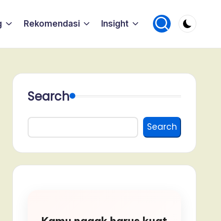
g
Rekomendasi
Insight
Search
Search
Kamu nggak harus kuat