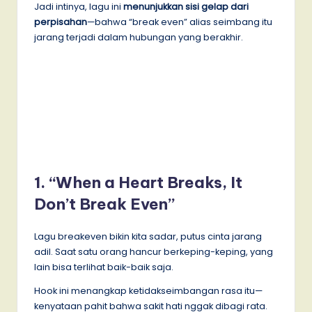
Jadi intinya, lagu ini
menunjukkan sisi gelap dari
perpisahan
—bahwa “break even” alias seimbang itu
jarang terjadi dalam hubungan yang berakhir.
1. “When a Heart Breaks, It
Don’t Break Even”
Lagu breakeven bikin kita sadar, putus cinta jarang
adil. Saat satu orang hancur berkeping-keping, yang
lain bisa terlihat baik-baik saja.
Hook ini menangkap ketidakseimbangan rasa itu—
kenyataan pahit bahwa sakit hati nggak dibagi rata.