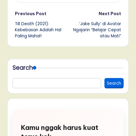
Post
Previous Post
Next Post
Till Death (2021):
‘Jake Sully’ di Avatar
navigation
Kebebasan Adalah Hal
Ngajarin “Belajar Cepat
Paling Mahal!
atau Mati”
Search
Search
Kamu nggak harus kuat