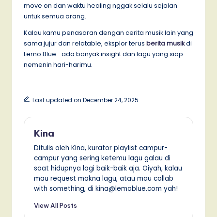
move on dan waktu healing nggak selalu sejalan
untuk semua orang.
Kalau kamu penasaran dengan cerita musik lain yang
sama jujur dan relatable, eksplor terus
berita musik
di
Lemo Blue—ada banyak insight dan lagu yang siap
nemenin hari-harimu.
Last updated on December 24, 2025
Kina
Ditulis oleh Kina, kurator playlist campur-
campur yang sering ketemu lagu galau di
saat hidupnya lagi baik-baik aja. Oiyah, kalau
mau request makna lagu, atau mau collab
with something, di kina@lemoblue.com yah!
View All Posts