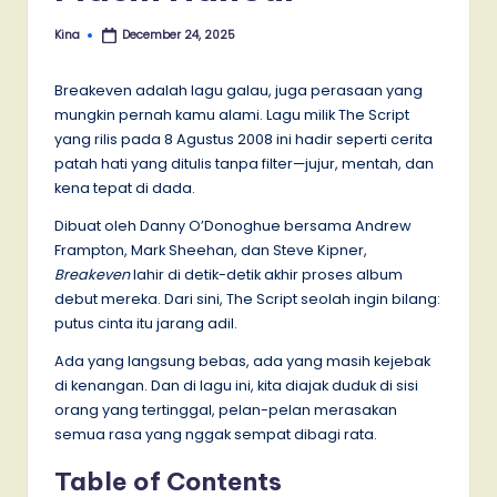
Kina
December 24, 2025
Posted
by
Breakeven adalah lagu galau, juga perasaan yang
mungkin pernah kamu alami. Lagu milik The Script
yang rilis pada 8 Agustus 2008 ini hadir seperti cerita
patah hati yang ditulis tanpa filter—jujur, mentah, dan
kena tepat di dada.
Dibuat oleh Danny O’Donoghue bersama Andrew
Frampton, Mark Sheehan, dan Steve Kipner,
Breakeven
lahir di detik-detik akhir proses album
debut mereka. Dari sini, The Script seolah ingin bilang:
putus cinta itu jarang adil.
Ada yang langsung bebas, ada yang masih kejebak
di kenangan. Dan di lagu ini, kita diajak duduk di sisi
orang yang tertinggal, pelan-pelan merasakan
semua rasa yang nggak sempat dibagi rata.
Table of Contents