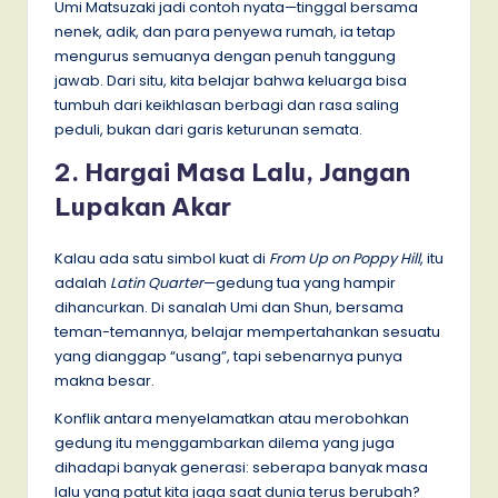
Umi Matsuzaki jadi contoh nyata—tinggal bersama
nenek, adik, dan para penyewa rumah, ia tetap
mengurus semuanya dengan penuh tanggung
jawab. Dari situ, kita belajar bahwa keluarga bisa
tumbuh dari keikhlasan berbagi dan rasa saling
peduli, bukan dari garis keturunan semata.
2. Hargai Masa Lalu, Jangan
Lupakan Akar
Kalau ada satu simbol kuat di
From Up on Poppy Hill
, itu
adalah
Latin Quarter
—gedung tua yang hampir
dihancurkan. Di sanalah Umi dan Shun, bersama
teman-temannya, belajar mempertahankan sesuatu
yang dianggap “usang”, tapi sebenarnya punya
makna besar.
Konflik antara menyelamatkan atau merobohkan
gedung itu menggambarkan dilema yang juga
dihadapi banyak generasi: seberapa banyak masa
lalu yang patut kita jaga saat dunia terus berubah?