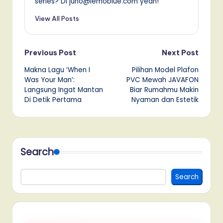
series? Di juno@lemoblue.com yeah!
View All Posts
Post
Previous Post
Next Post
Makna Lagu ‘When I
Pilihan Model Plafon
navigation
Was Your Man’:
PVC Mewah JAVAFON
Langsung Ingat Mantan
Biar Rumahmu Makin
Di Detik Pertama
Nyaman dan Estetik
Search
Search