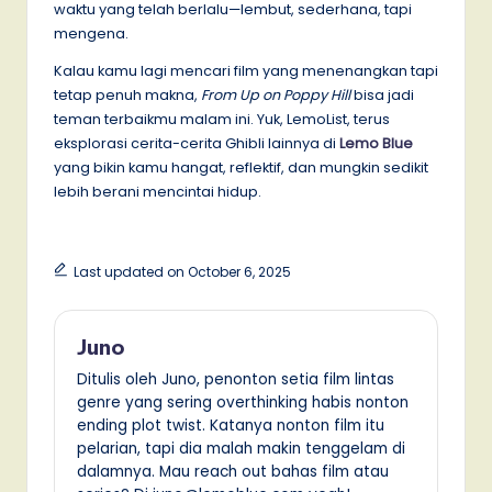
waktu yang telah berlalu—lembut, sederhana, tapi
mengena.
Kalau kamu lagi mencari film yang menenangkan tapi
tetap penuh makna,
From Up on Poppy Hill
bisa jadi
teman terbaikmu malam ini. Yuk, LemoList, terus
eksplorasi cerita-cerita Ghibli lainnya di
Lemo Blue
yang bikin kamu hangat, reflektif, dan mungkin sedikit
lebih berani mencintai hidup.
Last updated on October 6, 2025
Juno
Ditulis oleh Juno, penonton setia film lintas
genre yang sering overthinking habis nonton
ending plot twist. Katanya nonton film itu
pelarian, tapi dia malah makin tenggelam di
dalamnya. Mau reach out bahas film atau