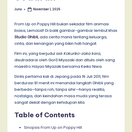
Juno
November 1, 2025
Posted
by
From Up on Poppy Hill bukan sekadar film animasi
biasa, LemoList! Di balik gambar-gambar lembut khas
Studio Ghibli
, ada cerita manis tentang keluarga,
cinta, dan kenangan yang bikin hati hangat.
Film ini, yang berjudul asli
Kokuriko-zaka kara
,
disutradarai oleh Gorō Miyazaki dan ditulis oleh sang
maestro Hayao Miyazaki bersama Keiko Niwa.
Dirilis pertama kali di Jepang pada 16 Juli 2011, film
berdurasi 91 menit ini menandai langkah Ghibli yang
berbeda—tanpa roh, tanpa sihir—hanya realita,
nostalgia, dan keindahan masa muda yang terasa
sangat dekat dengan kehidupan kita.
Table of Contents
Sinopsis From Up on Poppy Hill