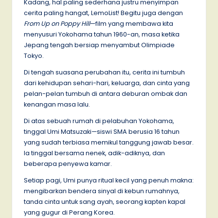
Kadang, hal paling sederhana justru menyimpan
cerita paling hangat, LemoList! Begitu juga dengan
From Up on Poppy Hill
—film yang membawa kita
menyusuri Yokohama tahun 1960-an, masa ketika
Jepang tengah bersiap menyambut Olimpiade
Tokyo.
Di tengah suasana perubahan itu, cerita ini tumbuh
dari kehidupan sehari-hari, keluarga, dan cinta yang
pelan-pelan tumbuh di antara deburan ombak dan
kenangan masa lalu.
Di atas sebuah rumah di pelabuhan Yokohama,
tinggal Umi Matsuzaki—siswi SMA berusia 16 tahun
yang sudah terbiasa memikul tanggung jawab besar.
Ia tinggal bersama nenek, adik-adiknya, dan
beberapa penyewa kamar.
Setiap pagi, Umi punya ritual kecil yang penuh makna:
mengibarkan bendera sinyal di kebun rumahnya,
tanda cinta untuk sang ayah, seorang kapten kapal
yang gugur di Perang Korea.