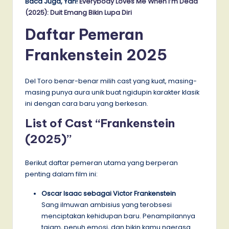
Baca Juga, Yah!
Everybody Loves Me When I’m Dead
(2025): Duit Emang Bikin Lupa Diri
Daftar Pemeran
Frankenstein
2025
Del Toro benar-benar milih cast yang kuat, masing-
masing punya aura unik buat ngidupin karakter klasik
ini dengan cara baru yang berkesan.
List of Cast “Frankenstein
(2025)”
Berikut daftar pemeran utama yang berperan
penting dalam film ini:
Oscar Isaac sebagai Victor Frankenstein
Sang ilmuwan ambisius yang terobsesi
menciptakan kehidupan baru. Penampilannya
tajam, penuh emosi, dan bikin kamu ngerasa