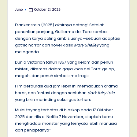
Juno
October 21, 2025
Posted
by
Frankenstein (2025) akhirnya datang! Setelah
penantian panjang, Guillermo del Toro kembali
dengan karya paling ambisiusnya—sebuah adaptasi
gothic horror dari novel klasik
Mary Shelley
yang
melegenda.
Dunia Victorian tahun 1857 yang kelam dan penuh
misteri, dikemas dalam gaya khas del Toro: gelap,
megah, dan penuh simbolisme tragis.
Film berdurasi dua jam lebih ini memadukan drama,
horor, dan fantasi dengan sentuhan
dark fairy tale
yang bikin merinding sekaligus terharu.
Mulai tayang terbatas di bioskop pada 17 Oktober
2025 dan rilis di Netflix 7 November, siapkah kamu
menghadapi monster yang ternyata lebih manusia
dari penciptanya?