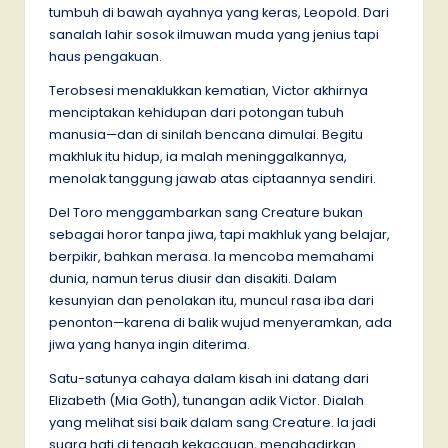
tumbuh di bawah ayahnya yang keras, Leopold. Dari
sanalah lahir sosok ilmuwan muda yang jenius tapi
haus pengakuan.
Terobsesi menaklukkan kematian, Victor akhirnya
menciptakan kehidupan dari potongan tubuh
manusia—dan di sinilah bencana dimulai. Begitu
makhluk itu hidup, ia malah meninggalkannya,
menolak tanggung jawab atas ciptaannya sendiri.
Del Toro menggambarkan sang Creature bukan
sebagai horor tanpa jiwa, tapi makhluk yang belajar,
berpikir, bahkan merasa. Ia mencoba memahami
dunia, namun terus diusir dan disakiti. Dalam
kesunyian dan penolakan itu, muncul rasa iba dari
penonton—karena di balik wujud menyeramkan, ada
jiwa yang hanya ingin diterima.
Satu-satunya cahaya dalam kisah ini datang dari
Elizabeth (Mia Goth), tunangan adik Victor. Dialah
yang melihat sisi baik dalam sang Creature. Ia jadi
suara hati di tengah kekacauan, menghadirkan