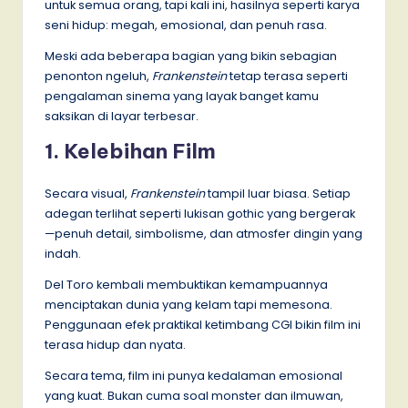
untuk semua orang, tapi kali ini, hasilnya seperti karya
seni hidup: megah, emosional, dan penuh rasa.
Meski ada beberapa bagian yang bikin sebagian
penonton ngeluh,
Frankenstein
tetap terasa seperti
pengalaman sinema yang layak banget kamu
saksikan di layar terbesar.
1. Kelebihan Film
Secara visual,
Frankenstein
tampil luar biasa. Setiap
adegan terlihat seperti lukisan gothic yang bergerak
—penuh detail, simbolisme, dan atmosfer dingin yang
indah.
Del Toro kembali membuktikan kemampuannya
menciptakan dunia yang kelam tapi memesona.
Penggunaan efek praktikal ketimbang CGI bikin film ini
terasa hidup dan nyata.
Secara tema, film ini punya kedalaman emosional
yang kuat. Bukan cuma soal monster dan ilmuwan,