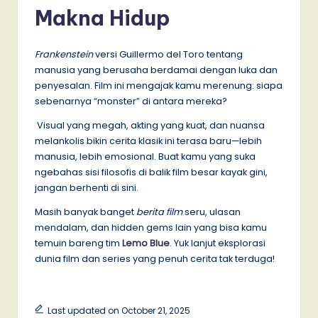
Makna Hidup
Frankenstein
versi Guillermo del Toro tentang
manusia yang berusaha berdamai dengan luka dan
penyesalan. Film ini mengajak kamu merenung: siapa
sebenarnya “monster” di antara mereka?
Visual yang megah, akting yang kuat, dan nuansa
melankolis bikin cerita klasik ini terasa baru—lebih
manusia, lebih emosional. Buat kamu yang suka
ngebahas sisi filosofis di balik film besar kayak gini,
jangan berhenti di sini.
Masih banyak banget
berita film
seru, ulasan
mendalam, dan hidden gems lain yang bisa kamu
temuin bareng tim
Lemo Blue
. Yuk lanjut eksplorasi
dunia film dan series yang penuh cerita tak terduga!
Last updated on October 21, 2025