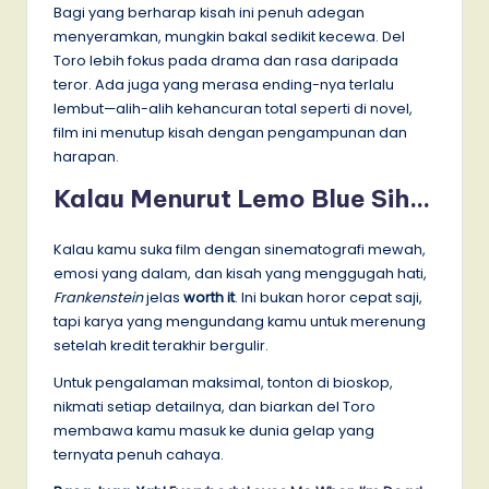
Bagi yang berharap kisah ini penuh adegan
menyeramkan, mungkin bakal sedikit kecewa. Del
Toro lebih fokus pada drama dan rasa daripada
teror. Ada juga yang merasa ending-nya terlalu
lembut—alih-alih kehancuran total seperti di novel,
film ini menutup kisah dengan pengampunan dan
harapan.
Kalau Menurut Lemo Blue Sih…
Kalau kamu suka film dengan sinematografi mewah,
emosi yang dalam, dan kisah yang menggugah hati,
Frankenstein
jelas
worth it
. Ini bukan horor cepat saji,
tapi karya yang mengundang kamu untuk merenung
setelah kredit terakhir bergulir.
Untuk pengalaman maksimal, tonton di bioskop,
nikmati setiap detailnya, dan biarkan del Toro
membawa kamu masuk ke dunia gelap yang
ternyata penuh cahaya.