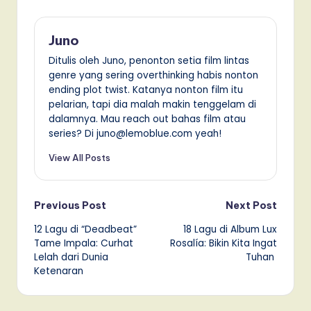
Juno
Ditulis oleh Juno, penonton setia film lintas
genre yang sering overthinking habis nonton
ending plot twist. Katanya nonton film itu
pelarian, tapi dia malah makin tenggelam di
dalamnya. Mau reach out bahas film atau
series? Di juno@lemoblue.com yeah!
View All Posts
Post
Previous Post
Next Post
12 Lagu di “Deadbeat”
18 Lagu di Album Lux
navigation
Tame Impala: Curhat
Rosalía: Bikin Kita Ingat
Lelah dari Dunia
Tuhan
Ketenaran