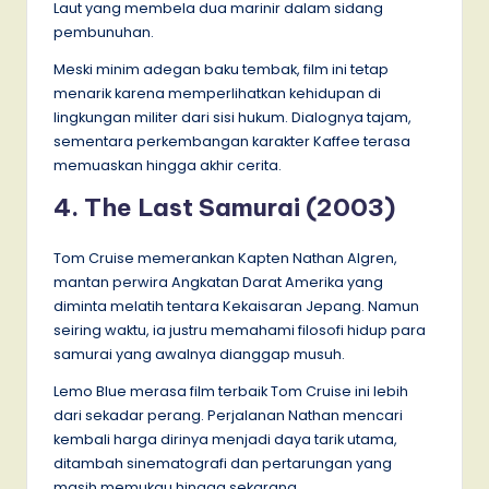
Laut yang membela dua marinir dalam sidang
pembunuhan.
Meski minim adegan baku tembak, film ini tetap
menarik karena memperlihatkan kehidupan di
lingkungan militer dari sisi hukum. Dialognya tajam,
sementara perkembangan karakter Kaffee terasa
memuaskan hingga akhir cerita.
4. The Last Samurai (2003)
Tom Cruise memerankan Kapten Nathan Algren,
mantan perwira Angkatan Darat Amerika yang
diminta melatih tentara Kekaisaran Jepang. Namun
seiring waktu, ia justru memahami filosofi hidup para
samurai yang awalnya dianggap musuh.
Lemo Blue merasa film terbaik Tom Cruise ini lebih
dari sekadar perang. Perjalanan Nathan mencari
kembali harga dirinya menjadi daya tarik utama,
ditambah sinematografi dan pertarungan yang
masih memukau hingga sekarang.