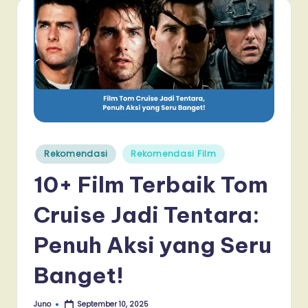
Posted
Rekomendasi
Rekomendasi Film
in
10+ Film Terbaik Tom
Cruise Jadi Tentara:
Penuh Aksi yang Seru
Banget!
Juno
September 10, 2025
Posted