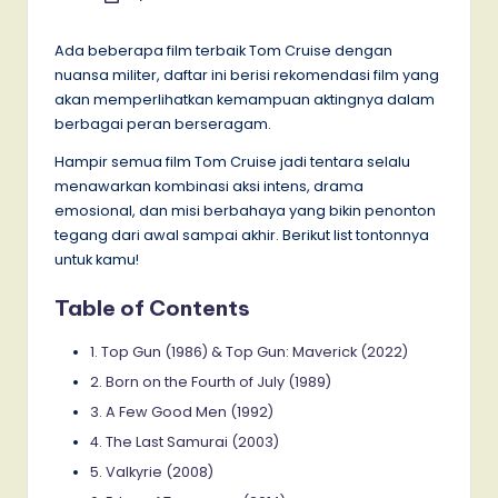
by
Ada beberapa film terbaik Tom Cruise dengan
nuansa militer, daftar ini berisi rekomendasi film yang
akan memperlihatkan kemampuan aktingnya dalam
berbagai peran berseragam.
Hampir semua film Tom Cruise jadi tentara selalu
menawarkan kombinasi aksi intens, drama
emosional, dan misi berbahaya yang bikin penonton
tegang dari awal sampai akhir. Berikut list tontonnya
untuk kamu!
Table of Contents
1. Top Gun (1986) & Top Gun: Maverick (2022)
2. Born on the Fourth of July (1989)
3. A Few Good Men (1992)
4. The Last Samurai (2003)
5. Valkyrie (2008)