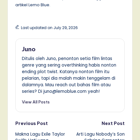
artikel Lemo Blue.
Last updated on July 29, 2026
Juno
Ditulis oleh Juno, penonton setia film lintas
genre yang sering overthinking habis nonton
ending plot twist. Katanya nonton film itu
pelarian, tapi dia malah makin tenggelam di
dalamnya. Mau reach out bahas film atau
series? Di juno@lemoblue.com yeah!
View All Posts
Post
Previous Post
Next Post
Makna Lagu Exile Taylor
Arti Lagu Nobody’s Son
navigation