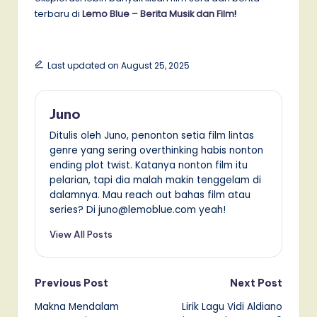
terbaru di
Lemo Blue – Berita Musik dan Film
!
Last updated on August 25, 2025
Juno
Ditulis oleh Juno, penonton setia film lintas
genre yang sering overthinking habis nonton
ending plot twist. Katanya nonton film itu
pelarian, tapi dia malah makin tenggelam di
dalamnya. Mau reach out bahas film atau
series? Di juno@lemoblue.com yeah!
View All Posts
Post
Previous Post
Next Post
Makna Mendalam
Lirik Lagu Vidi Aldiano
navigation