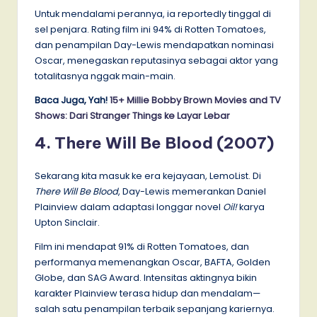
Untuk mendalami perannya, ia reportedly tinggal di
sel penjara. Rating film ini 94% di Rotten Tomatoes,
dan penampilan Day-Lewis mendapatkan nominasi
Oscar, menegaskan reputasinya sebagai aktor yang
totalitasnya nggak main-main.
Baca Juga, Yah!
15+ Millie Bobby Brown Movies and TV
Shows: Dari Stranger Things ke Layar Lebar
4. There Will Be Blood (2007)
Sekarang kita masuk ke era kejayaan, LemoList. Di
There Will Be Blood
, Day-Lewis memerankan Daniel
Plainview dalam adaptasi longgar novel
Oil!
karya
Upton Sinclair.
Film ini mendapat 91% di Rotten Tomatoes, dan
performanya memenangkan Oscar, BAFTA, Golden
Globe, dan SAG Award. Intensitas aktingnya bikin
karakter Plainview terasa hidup dan mendalam—
salah satu penampilan terbaik sepanjang kariernya.