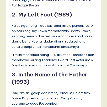
Baca Juga, Yah!
10 Film Jackie Chan: Rewatch 10 Kali
Pun Nggak Bosan
2. My Left Foot (1989)
Kalau ngomongin dedikasi total, ini dia puncaknya. Di
My Left Foot
, Day-Lewis memerankan Christy Brown,
seorang penulis dan pelukis dengan cerebral palsy,
dan ia benar-benar duduk di kursi roda seharian
serta disuapi untuk mendalami karakternya.
Film ini mendapat rating 98% di Rotten Tomatoes dan
membawa pulang Academy Award Best Actor untuk
Day-Lewis, menandai awal dominasi Oscar-nya.
3. In the Name of the Father
(1993)
Lanjut ke sisi gelap dan intens, LemoList. Dalam film
Daniel Day-Lewis ini, ia menjadi Gerry Conlon,
seorang terduga IRA bomber.