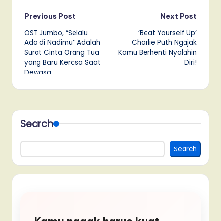
Post
Previous Post
Next Post
OST Jumbo, “Selalu
‘Beat Yourself Up’
navigation
Ada di Nadimu” Adalah
Charlie Puth Ngajak
Surat Cinta Orang Tua
Kamu Berhenti Nyalahin
yang Baru Kerasa Saat
Diri!
Dewasa
Search
Search
Kamu nggak harus kuat