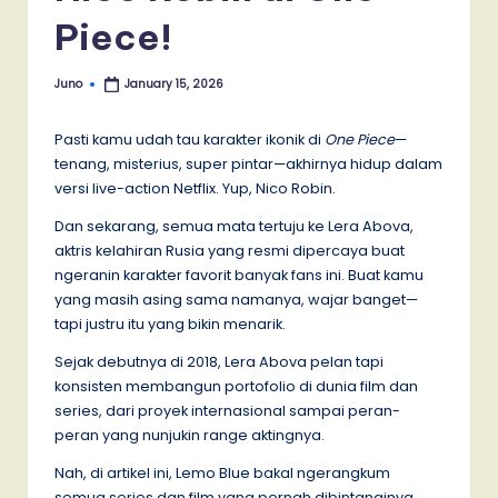
Piece!
Juno
January 15, 2026
Posted
by
Pasti kamu udah tau karakter ikonik di
One Piece
—
tenang, misterius, super pintar—akhirnya hidup dalam
versi live-action Netflix. Yup, Nico Robin.
Dan sekarang, semua mata tertuju ke Lera Abova,
aktris kelahiran Rusia yang resmi dipercaya buat
ngeranin karakter favorit banyak fans ini. Buat kamu
yang masih asing sama namanya, wajar banget—
tapi justru itu yang bikin menarik.
Sejak debutnya di 2018, Lera Abova pelan tapi
konsisten membangun portofolio di dunia film dan
series, dari proyek internasional sampai peran-
peran yang nunjukin range aktingnya.
Nah, di artikel ini, Lemo Blue bakal ngerangkum
semua series dan film yang pernah dibintanginya,