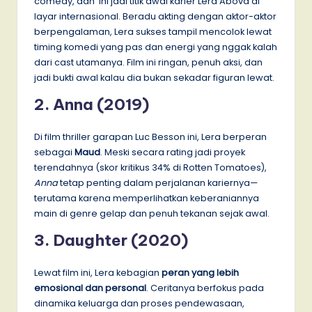
comedy, dan ini jadi titik awal karier Lera Abova di
layar internasional. Beradu akting dengan aktor-aktor
berpengalaman, Lera sukses tampil mencolok lewat
timing komedi yang pas dan energi yang nggak kalah
dari cast utamanya. Film ini ringan, penuh aksi, dan
jadi bukti awal kalau dia bukan sekadar figuran lewat.
2. Anna (2019)
Di film thriller garapan Luc Besson ini, Lera berperan
sebagai
Maud
. Meski secara rating jadi proyek
terendahnya (skor kritikus 34% di Rotten Tomatoes),
Anna
tetap penting dalam perjalanan kariernya—
terutama karena memperlihatkan keberaniannya
main di genre gelap dan penuh tekanan sejak awal.
3. Daughter (2020)
Lewat film ini, Lera kebagian
peran yang lebih
emosional dan personal
. Ceritanya berfokus pada
dinamika keluarga dan proses pendewasaan,