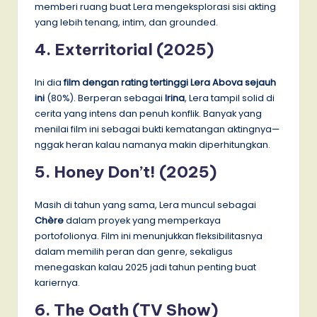
memberi ruang buat Lera mengeksplorasi sisi akting
yang lebih tenang, intim, dan grounded.
4. Exterritorial (2025)
Ini dia
film dengan rating tertinggi Lera Abova sejauh
ini
(80%). Berperan sebagai
Irina
, Lera tampil solid di
cerita yang intens dan penuh konflik. Banyak yang
menilai film ini sebagai bukti kematangan aktingnya—
nggak heran kalau namanya makin diperhitungkan.
5. Honey Don’t! (2025)
Masih di tahun yang sama, Lera muncul sebagai
Chère
dalam proyek yang memperkaya
portofolionya. Film ini menunjukkan fleksibilitasnya
dalam memilih peran dan genre, sekaligus
menegaskan kalau 2025 jadi tahun penting buat
kariernya.
6. The Oath (TV Show)