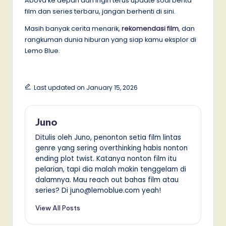
Abova ke depan dan ingin terus update soal berita
film dan series terbaru, jangan berhenti di sini.
Masih banyak cerita menarik,
rekomendasi film
, dan
rangkuman dunia hiburan yang siap kamu eksplor di
Lemo Blue.
Last updated on January 15, 2026
Juno
Ditulis oleh Juno, penonton setia film lintas
genre yang sering overthinking habis nonton
ending plot twist. Katanya nonton film itu
pelarian, tapi dia malah makin tenggelam di
dalamnya. Mau reach out bahas film atau
series? Di juno@lemoblue.com yeah!
View All Posts