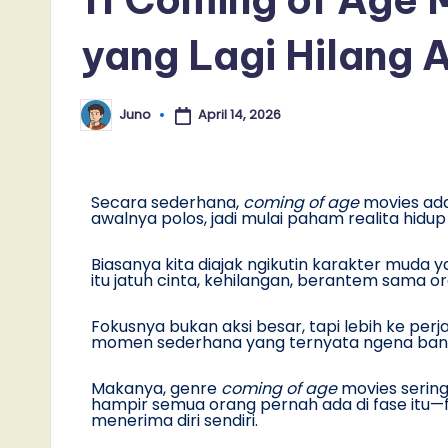
yang Lagi Hilang 
April 14, 2026
Juno
Posted
by
Secara sederhana,
coming of age
movies ada
awalnya polos, jadi mulai paham realita hidu
Biasanya kita diajak ngikutin karakter muda
itu jatuh cinta, kehilangan, berantem sama o
Fokusnya bukan aksi besar, tapi lebih ke per
momen sederhana yang ternyata ngena ban
Makanya, genre
coming of age
movies sering
hampir semua orang pernah ada di fase itu—fa
menerima diri sendiri.