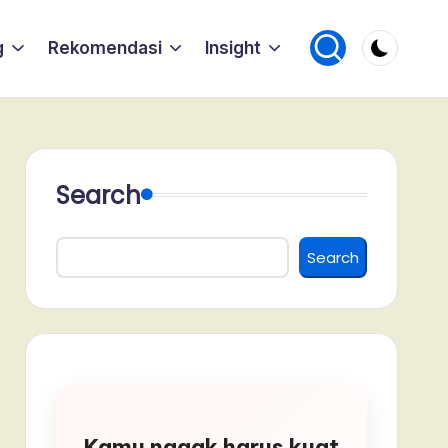
g
Rekomendasi
Insight
Search
Search
Kamu nggak harus kuat