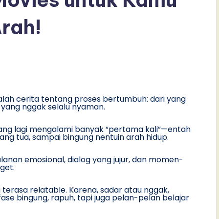
Arah!
lah cerita tentang proses bertumbuh: dari yang
p yang nggak selalu nyaman.
 yang lagi mengalami banyak “pertama kali”—entah
rang tua, sampai bingung nentuin arah hidup.
jalanan emosional, dialog yang jujur, dan momen-
get.
 terasa relatable. Karena, sadar atau nggak,
se bingung, rapuh, tapi juga pelan-pelan belajar