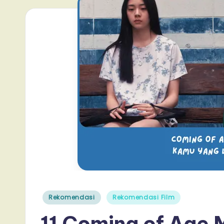
Posted
Rekomendasi
Rekomendasi Film
in
11 Coming of Age 