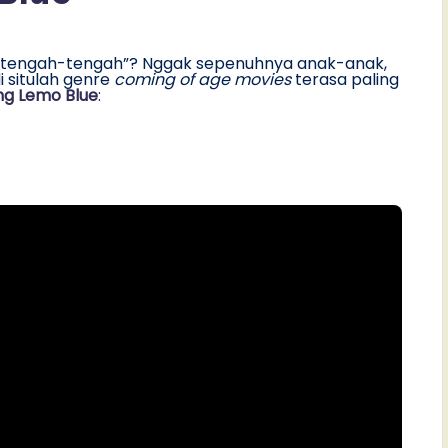
di tengah-tengah”? Nggak sepenuhnya anak-anak,
i situlah genre
coming of age
movies
terasa paling
ng Lemo Blue
: