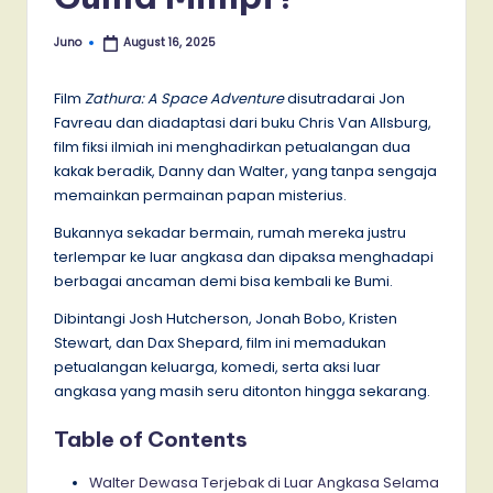
Juno
August 16, 2025
Posted
by
Film
Zathura: A Space Adventure
disutradarai Jon
Favreau dan diadaptasi dari buku Chris Van Allsburg,
film fiksi ilmiah ini menghadirkan petualangan dua
kakak beradik, Danny dan Walter, yang tanpa sengaja
memainkan permainan papan misterius.
Bukannya sekadar bermain, rumah mereka justru
terlempar ke luar angkasa dan dipaksa menghadapi
berbagai ancaman demi bisa kembali ke Bumi.
Dibintangi Josh Hutcherson, Jonah Bobo, Kristen
Stewart, dan Dax Shepard, film ini memadukan
petualangan keluarga, komedi, serta aksi luar
angkasa yang masih seru ditonton hingga sekarang.
Table of Contents
Walter Dewasa Terjebak di Luar Angkasa Selama