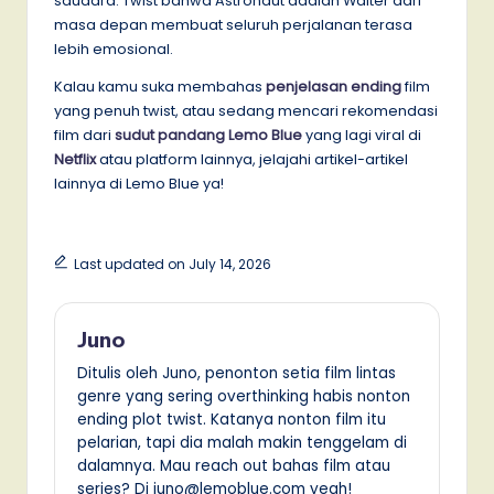
saudara. Twist bahwa Astronaut adalah Walter dari
masa depan membuat seluruh perjalanan terasa
lebih emosional.
Kalau kamu suka membahas
penjelasan ending
film
yang penuh twist, atau sedang mencari rekomendasi
film dari
sudut pandang Lemo Blue
yang lagi viral di
Netflix
atau platform lainnya, jelajahi artikel-artikel
lainnya di Lemo Blue ya!
Last updated on July 14, 2026
Juno
Ditulis oleh Juno, penonton setia film lintas
genre yang sering overthinking habis nonton
ending plot twist. Katanya nonton film itu
pelarian, tapi dia malah makin tenggelam di
dalamnya. Mau reach out bahas film atau
series? Di juno@lemoblue.com yeah!