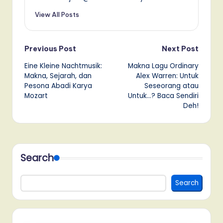
View All Posts
Post
Previous Post
Next Post
Eine Kleine Nachtmusik:
Makna Lagu Ordinary
navigation
Makna, Sejarah, dan
Alex Warren: Untuk
Pesona Abadi Karya
Seseorang atau
Mozart
Untuk…? Baca Sendiri
Deh!
Search
Search