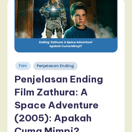
Posted
Film
Penjelasan Ending
in
Penjelasan Ending
Film Zathura: A
Space Adventure
(2005): Apakah
Cuma Mimpi?