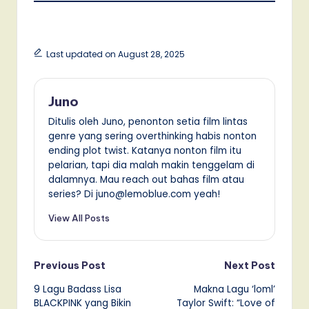
Last updated on August 28, 2025
Juno
Ditulis oleh Juno, penonton setia film lintas
genre yang sering overthinking habis nonton
ending plot twist. Katanya nonton film itu
pelarian, tapi dia malah makin tenggelam di
dalamnya. Mau reach out bahas film atau
series? Di juno@lemoblue.com yeah!
View All Posts
Post
Previous Post
Next Post
9 Lagu Badass Lisa
Makna Lagu ‘loml’
navigation
BLACKPINK yang Bikin
Taylor Swift: “Love of