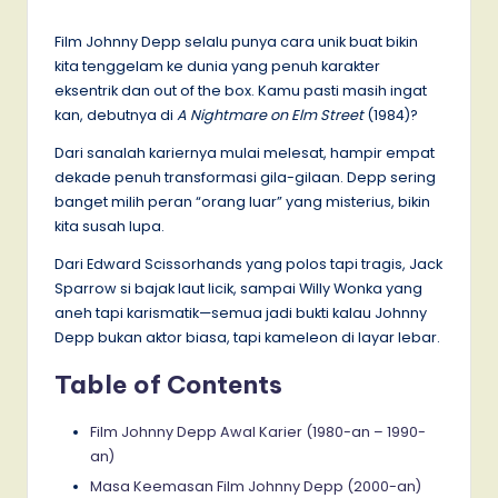
by
Film Johnny Depp selalu punya cara unik buat bikin
kita tenggelam ke dunia yang penuh karakter
eksentrik dan out of the box. Kamu pasti masih ingat
kan, debutnya di
A Nightmare on Elm Street
(1984)?
Dari sanalah kariernya mulai melesat, hampir empat
dekade penuh transformasi gila-gilaan. Depp sering
banget milih peran “orang luar” yang misterius, bikin
kita susah lupa.
Dari Edward Scissorhands yang polos tapi tragis, Jack
Sparrow si bajak laut licik, sampai Willy Wonka yang
aneh tapi karismatik—semua jadi bukti kalau Johnny
Depp bukan aktor biasa, tapi kameleon di layar lebar.
Table of Contents
Film Johnny Depp Awal Karier (1980-an – 1990-
an)
Masa Keemasan Film Johnny Depp (2000-an)