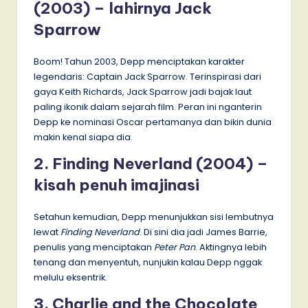
(2003) – lahirnya Jack
Sparrow
Boom! Tahun 2003, Depp menciptakan karakter
legendaris: Captain Jack Sparrow. Terinspirasi dari
gaya Keith Richards, Jack Sparrow jadi bajak laut
paling ikonik dalam sejarah film. Peran ini nganterin
Depp ke nominasi Oscar pertamanya dan bikin dunia
makin kenal siapa dia.
2. Finding Neverland (2004) –
kisah penuh imajinasi
Setahun kemudian, Depp menunjukkan sisi lembutnya
lewat
Finding Neverland
. Di sini dia jadi James Barrie,
penulis yang menciptakan
Peter Pan
. Aktingnya lebih
tenang dan menyentuh, nunjukin kalau Depp nggak
melulu eksentrik.
3. Charlie and the Chocolate