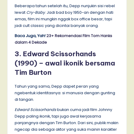
Beberapa tahun setelah itu, Depp nunjukin sisi rebel
lewat
Cry-Baby
. Jadi bad boy 1950-an dengan hati
emas, film ini mungkin nggak box office besar, tapi
jadi cult classic yang dicintai banyak orang.
Baca Juga, Yah!
23+ Rekomendasi Film Tom Hanks
dalam 4 Dekade
3. Edward Scissorhands
(1990) – awal ikonik bersama
Tim Burton
Tahun yang sama, Depp dapet peran yang
ngebentuk identitasnya: si manusia dengan gunting
di tangan.
Edward Scissorhands
bukan cuma jadi film Johnny
Depp paling ikonik, tapi juga awal kerjasama
panjangnya dengan Tim Burton. Dari sini, publik makin
ngecap dia sebagai aktor yang suka mainin karakter