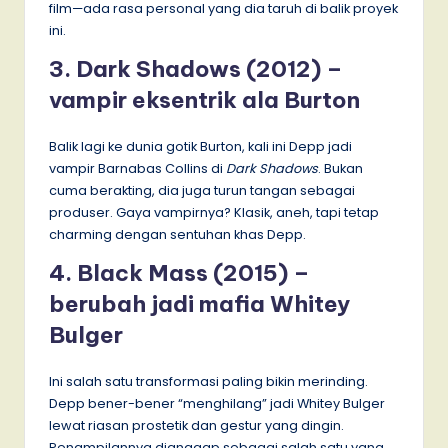
film—ada rasa personal yang dia taruh di balik proyek
ini.
3. Dark Shadows (2012) –
vampir eksentrik ala Burton
Balik lagi ke dunia gotik Burton, kali ini Depp jadi
vampir Barnabas Collins di
Dark Shadows
. Bukan
cuma berakting, dia juga turun tangan sebagai
produser. Gaya vampirnya? Klasik, aneh, tapi tetap
charming dengan sentuhan khas Depp.
4. Black Mass (2015) –
berubah jadi mafia Whitey
Bulger
Ini salah satu transformasi paling bikin merinding.
Depp bener-bener “menghilang” jadi Whitey Bulger
lewat riasan prostetik dan gestur yang dingin.
Penampilannya dianggap sebagai salah satu yang