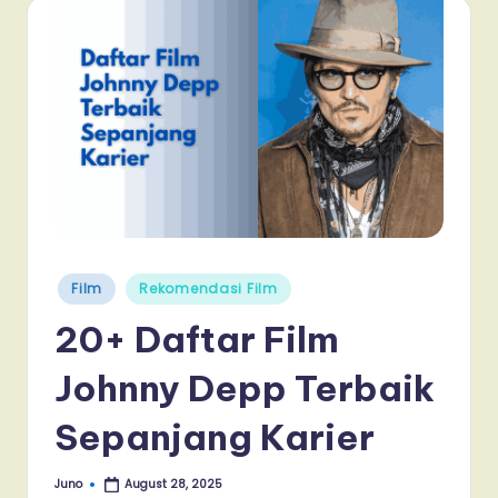
Posted
Film
Rekomendasi Film
in
20+ Daftar Film
Johnny Depp Terbaik
Sepanjang Karier
Juno
August 28, 2025
Posted