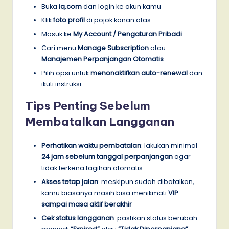
Buka
iq.com
dan login ke akun kamu
Klik
foto profil
di pojok kanan atas
Masuk ke
My Account / Pengaturan Pribadi
Cari menu
Manage Subscription
atau
Manajemen Perpanjangan Otomatis
Pilih opsi untuk
menonaktifkan auto-renewal
dan
ikuti instruksi
Tips Penting Sebelum
Membatalkan Langganan
Perhatikan waktu pembatalan
: lakukan minimal
24 jam sebelum tanggal perpanjangan
agar
tidak terkena tagihan otomatis
Akses tetap jalan
: meskipun sudah dibatalkan,
kamu biasanya masih bisa menikmati
VIP
sampai masa aktif berakhir
Cek status langganan
: pastikan status berubah