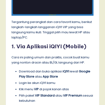
Tergantung perangkat dan cara favorit kamu, berikut
langkah-langkah langganan iQIYI VIP yang bisa
langsung kamu ikuti. Tinggal pilih mau lewat HP atau
laptop/PC.
1. Via Aplikasi iQIYI (Mobile)
Cara ini paling umum dan praktis, cocok buat kamu
yang nonton dracin atau BL/GL langsung dari HP.
Download dan buka aplikasi
iQIYI
lewat
Google
Play Store
atau
App Store
Login ke akun iQIYI kamu
Klik menu
VIP
di pojok kanan atas
Pilih paket
VIP Standard
atau
VIP Premium
sesuai
kebutuhan