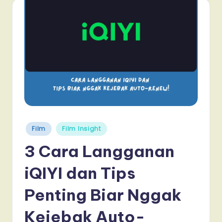
Posted
Film
Film Insight
in
3 Cara Langganan
iQIYI dan Tips
Penting Biar Nggak
Kejebak Auto-