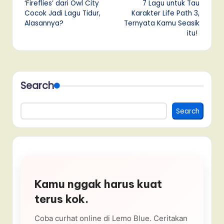
‘Fireflies’ dari Owl City
7 Lagu untuk Tau
navigation
Cocok Jadi Lagu Tidur,
Karakter Life Path 3,
Alasannya?
Ternyata Kamu Seasik
itu!
Search
Search
Kamu nggak harus kuat
terus kok.
Coba curhat online di Lemo Blue. Ceritakan