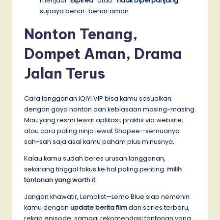
menjadi
“Expired”
atau
“Tidak Diperpanjang”
supaya benar-benar aman
Nonton Tenang,
Dompet Aman, Drama
Jalan Terus
Cara langganan iQIYI VIP bisa kamu sesuaikan
dengan gaya nonton dan kebiasaan masing-masing.
Mau yang resmi lewat aplikasi, praktis via website,
atau cara paling ninja lewat Shopee—semuanya
sah-sah saja asal kamu paham plus minusnya.
Kalau kamu sudah beres urusan langganan,
sekarang tinggal fokus ke hal paling penting:
milih
tontonan yang worth it
.
Jangan khawatir, Lemolist—Lemo Blue siap nemenin
kamu dengan
update berita film
dan series terbaru,
rekap episode, sampai rekomendasi tontonan yang