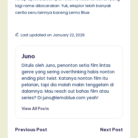
lagi rame dibicarakan. Yuk, eksplor lebih banyak
cerita seru lainnya bareng Lemo Blue.
Last updated on January 22, 2026
Juno
Ditulis oleh Juno, penonton setia film lintas
genre yang sering overthinking habis nonton
ending plot twist. Katanya nonton film itu
pelarian, tapi dia malah makin tenggelam di
dalamnya. Mau reach out bahas film atau
series? Di juno@lemoblue.com yeah!
View All Posts
Post
Previous Post
Next Post