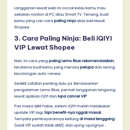
Langganan lewat web ini cocok kalau kamu mau
sekalian nonton di PC atau Smart TV. Tenang, buat
kamu yang cari cara
paling ninja
alias beli lewat
Shopee.
3. Cara Paling Ninja: Beli iQIYI
VIP Lewat Shopee
Nah, ini cara yang
paling Lemo Blue rekomendasikan
,
terutama buat kamu yang merasa
pelupa
dan sering
kecolongan auto-renew.
Sedikit catatan penting dulu ya. Berdasarkan
pengalaman Lemo Blue, pernah langganan langsung
lewat aplikasi iQIYI dan
lupa cancel VIP
.
Pas masa aktif habis, sistem iQIYI malah melakukan
update VIP lagi,
tapi benefit-nya nggak masuk
.
Ternyata pembayarannya keitung
di masa tenggang
(saat VIP sudah tidak aktif), dan ujung-ujungnya…