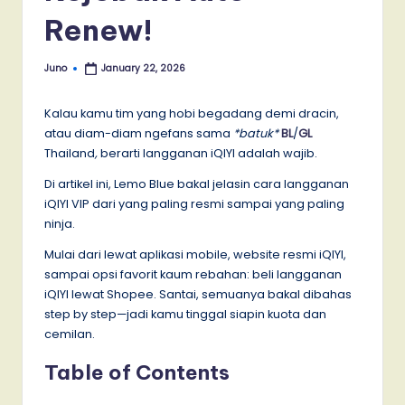
Renew!
Juno
January 22, 2026
Posted
by
Kalau kamu tim yang hobi begadang demi dracin,
atau diam-diam ngefans sama
*batuk*
BL
/
GL
Thailand
,
berarti langganan iQIYI adalah wajib.
Di artikel ini, Lemo Blue bakal jelasin cara langganan
iQIYI VIP dari yang paling resmi sampai yang paling
ninja.
Mulai dari lewat aplikasi mobile, website resmi iQIYI,
sampai opsi favorit kaum rebahan: beli langganan
iQIYI lewat Shopee. Santai, semuanya bakal dibahas
step by step—jadi kamu tinggal siapin kuota dan
cemilan.
Table of Contents