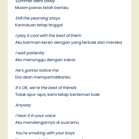
Summer went away
Musim panas telah berlalu
Still the yearning stays
Kerinduan tetap tinggal
I play it cool with the best of them
Aku bermain keren dengan yang terbaik dari mereka
I wait patiently
Aku menunggu dengan sabar
He’s gonna notice me
Dia akan memperhatikanku
It’s OK, we’re the best of friends
Tidak apa-apa, kami tetap berteman baik
Anyway
I hear it in your voice
Aku mendengarnya di suaramu
You’re smoking with your boys