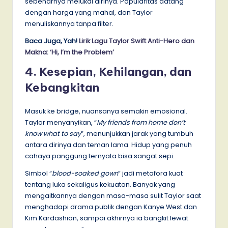
sebenarnya melukai dirinya. Popularitas datang
dengan harga yang mahal, dan Taylor
menuliskannya tanpa filter.
Baca Juga, Yah!
Lirik Lagu Taylor Swift Anti-Hero dan
Makna: ‘Hi, I’m the Problem’
4. Kesepian, Kehilangan, dan
Kebangkitan
Masuk ke bridge, nuansanya semakin emosional.
Taylor menyanyikan, “
My friends from home don’t
know what to say
”, menunjukkan jarak yang tumbuh
antara dirinya dan teman lama. Hidup yang penuh
cahaya panggung ternyata bisa sangat sepi.
Simbol “
blood-soaked gown
” jadi metafora kuat
tentang luka sekaligus kekuatan. Banyak yang
mengaitkannya dengan masa-masa sulit Taylor saat
menghadapi drama publik dengan Kanye West dan
Kim Kardashian, sampai akhirnya ia bangkit lewat