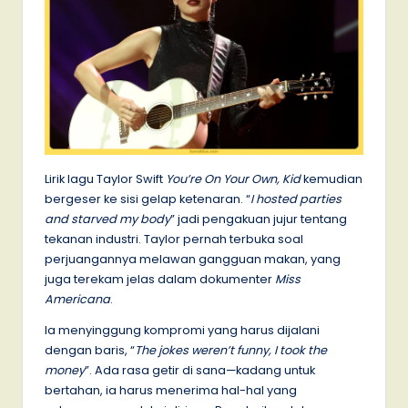
Lirik lagu Taylor Swift
You’re On Your Own, Kid
kemudian
bergeser ke sisi gelap ketenaran. “
I hosted parties
and starved my body
” jadi pengakuan jujur tentang
tekanan industri. Taylor pernah terbuka soal
perjuangannya melawan gangguan makan, yang
juga terekam jelas dalam dokumenter
Miss
Americana
.
Ia menyinggung kompromi yang harus dijalani
dengan baris, “
The jokes weren’t funny, I took the
money
”. Ada rasa getir di sana—kadang untuk
bertahan, ia harus menerima hal-hal yang