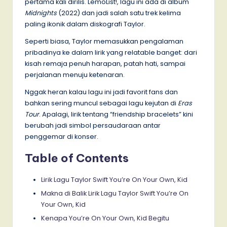
pertama kali dirilis. LemoList!, lagu ini ada di album
Midnights
(2022) dan jadi salah satu trek kelima
paling ikonik dalam diskografi Taylor.
Seperti biasa, Taylor memasukkan pengalaman
pribadinya ke dalam lirik yang relatable banget: dari
kisah remaja penuh harapan, patah hati, sampai
perjalanan menuju ketenaran.
Nggak heran kalau lagu ini jadi favorit fans dan
bahkan sering muncul sebagai lagu kejutan di
Eras
Tour
. Apalagi, lirik tentang “friendship bracelets” kini
berubah jadi simbol persaudaraan antar
penggemar di konser.
Table of Contents
Lirik Lagu Taylor Swift You’re On Your Own, Kid
Makna di Balik Lirik Lagu Taylor Swift You’re On
Your Own, Kid
Kenapa You’re On Your Own, Kid Begitu