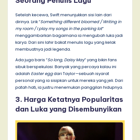
Seorang Penulis Lagu
Setelah kecewa, Swift menunjukkan sisi lain dari
dirinya. Lirik “
Something different bloomed / Writing in
my room / I play my songs in the parking lot
”
menggambarkan bagaimana ia mengubah luka jadi
karya. Dari sini lahir bakat menulis lagu yang kelak
membuatnya jadi legenda.
Ada juga baris “
So long, Daisy May
” yang bikin fans
sibuk berspekulasi. Banyak yang percaya kalau ini
adalah
Easter egg
dari Taylor—sebuah isyarat
personal yang ia sisipkan untuk mereka yang jeli. Dari
patah hati, ia justru menemukan panggilan hidupnya.
3. Harga Ketatnya Popularitas
dan Luka yang Disembunyikan