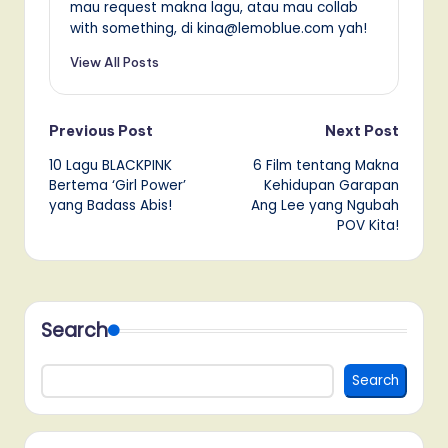
mau request makna lagu, atau mau collab
with something, di kina@lemoblue.com yah!
View All Posts
Post
Previous Post
Next Post
10 Lagu BLACKPINK
6 Film tentang Makna
navigation
Bertema ‘Girl Power’
Kehidupan Garapan
yang Badass Abis!
Ang Lee yang Ngubah
POV Kita!
Search
Search