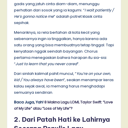
gadis yang jatuh cinta diam-diam, menunggu
perhatian dari sosok yang ia kagumi. “
I wait patiently /
He’s gonna notice me
” adalah potret klasik cinta
sepihak.
Menariknya, ia rela bertahan di kota kecil yang
sebenarnya ingin ia tinggalkan, hanya karena ada
satu orang yang bisa membuatnya tetap tinggal. Tapi
kenyataan nggak seindah bayangan. Chorus
pertama menegaskan bahwa harapan itu sia-sia:
“
Just to learn that you never cared
”.
Dari sinilah kalimat pahit muncul, “
You’re on your own,
kid / You always have been
”, seakan menampar keras
kalau sejak awal, ia memang harus menghadapi
semuanya sendirian.
Baca Juga, Yah!
8 Makna Lagu LOML Taylor Swift: “Love
of My Life” atau “Loss of My Life”?
2. Dari Patah Hati ke Lahirnya