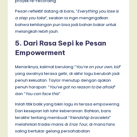
proyek re-recording.
Pesan reflektif datang di baris, “
Everything you lose is
a step you take
”, seakan ia ingin mengingatkan
bahwa kehilangan pun bisa jadi bahan bakar untuk
melangkah lebih jauh.
5. Dari Rasa Sepi ke Pesan
Empowerment
Menariknya, kalimat berulang “
You’re on your own, kid
”
yang awalnya terasa getir, di akhir lagu berubah jadi
penuh kekuatan. Taylor menutup dengan ajakan
penuh harapan: “
You’ve got no reason to be afraid
”
dan “
You can face this
”.
Inilah titik balik yang bikin lagu ini terasa empowering.
Dari kesepian lah lahir keberanian. Bahkan, baris
terakhir tentang membuat “
friendship bracelets
”
melahirkan tradisi manis di
Eras Tour
, di mana fans
saling bertukar gelang persahabatan.