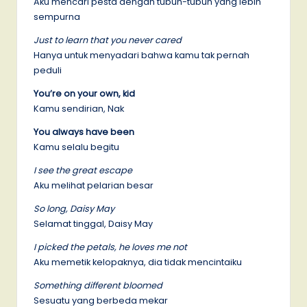
Aku mencari pesta dengan tubuh-tubuh yang lebih
sempurna
Just to learn that you never cared
Hanya untuk menyadari bahwa kamu tak pernah
peduli
You’re on your own, kid
Kamu sendirian, Nak
You always have been
Kamu selalu begitu
I see the great escape
Aku melihat pelarian besar
So long, Daisy May
Selamat tinggal, Daisy May
I picked the petals, he loves me not
Aku memetik kelopaknya, dia tidak mencintaiku
Something different bloomed
Sesuatu yang berbeda mekar