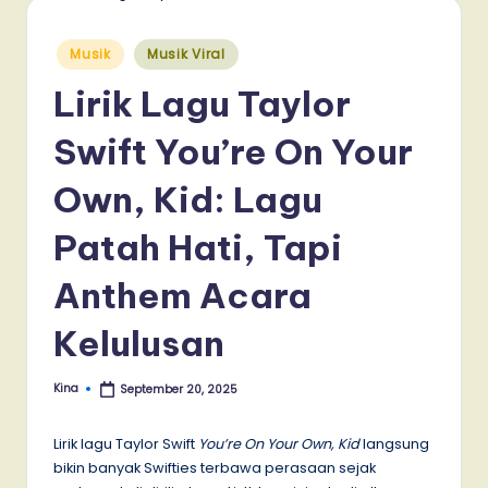
Posted
Musik
Musik Viral
in
Lirik Lagu Taylor
Swift You’re On Your
Own, Kid: Lagu
Patah Hati, Tapi
Anthem Acara
Kelulusan
Kina
September 20, 2025
Posted
by
Lirik lagu Taylor Swift
You’re On Your Own, Kid
langsung
bikin banyak Swifties terbawa perasaan sejak