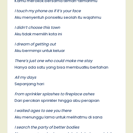
Kamu merokok bersama teman-temanmu
I touch my phone as if it’s your face
Aku menyentuh ponselku seolah itu wajahmu
I didn’t choose this town
Aku tidak memilih kota ini
I dream of getting out
Aku bermimpi untuk keluar
There’s just one who could make me stay
Hanya ada satu yang bisa membuatku bertahan
All my days
Sepanjang hari
From sprinkler splashes to fireplace ashes
Dari percikan sprinkler hingga abu perapian
I waited ages to see you there
Aku menunggu lama untuk melihatmu di sana
I search the party of better bodies