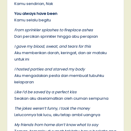
Kamu sendirian, Nak
You always have been
Kamu selalu begitu
From sprinkler splashes to fireplace ashes
Dari percikan sprinkler hingga abu perapian
I gave my blood, sweat, and tears for this
Aku memberikan darah, keringat, dan air mataku
untuk ini
I hosted parties and starved my body
Aku mengadakan pesta dan membuat tubuhku
kelaparan
Like I’d be saved by a perfect kiss
Seakan aku diselamatkan oleh ciuman sempurna
The jokes weren’t funny, I took the money
Leluconnya tak lucu, aku tetap ambil uangnya
My friends from home don’t know what to say