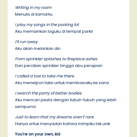
Writing in my room
Menulis di kamarku
I play my songs in the parking lot
Aku memainkan laguku di tempat parkir
I’ll run away
Aku akan melarikan diri
From sprinkler splashes to fireplace ashes
Dari percikan sprinkler hingga abu perapian
I called a taxi to take me there
Aku menelpon taksi untuk membawaku ke sana
I search the party of better bodies
Aku mencari pesta dengan tubuh-tubuh yang lebih
sempurna
Just to learn that my dreams aren’t rare
Hanya untuk menyadari bahwa mimpiku tak unik
You’re on your own, kid