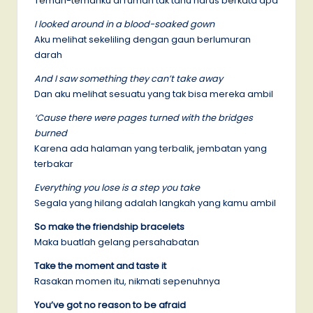
Teman-temanku di rumah tak tahu harus berkata apa
I looked around in a blood-soaked gown
Aku melihat sekeliling dengan gaun berlumuran
darah
And I saw something they can’t take away
Dan aku melihat sesuatu yang tak bisa mereka ambil
‘Cause there were pages turned with the bridges
burned
Karena ada halaman yang terbalik, jembatan yang
terbakar
Everything you lose is a step you take
Segala yang hilang adalah langkah yang kamu ambil
So make the friendship bracelets
Maka buatlah gelang persahabatan
Take the moment and taste it
Rasakan momen itu, nikmati sepenuhnya
You’ve got no reason to be afraid