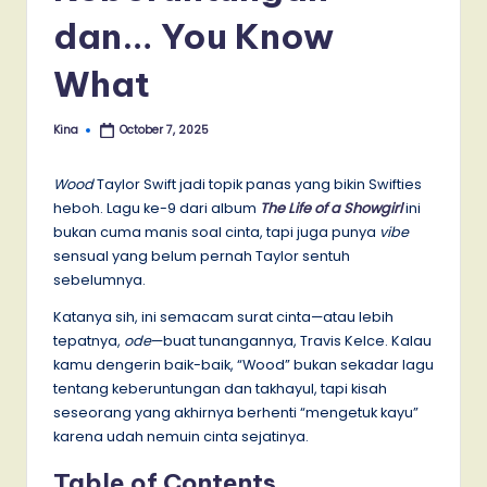
dan… You Know
What
Kina
October 7, 2025
Posted
by
Wood
Taylor Swift jadi topik panas yang bikin Swifties
heboh. Lagu ke-9 dari album
The Life of a Showgirl
ini
bukan cuma manis soal cinta, tapi juga punya
vibe
sensual yang belum pernah Taylor sentuh
sebelumnya.
Katanya sih, ini semacam surat cinta—atau lebih
tepatnya,
ode
—buat tunangannya, Travis Kelce. Kalau
kamu dengerin baik-baik, “Wood” bukan sekadar lagu
tentang keberuntungan dan takhayul, tapi kisah
seseorang yang akhirnya berhenti “mengetuk kayu”
karena udah nemuin cinta sejatinya.
Table of Contents