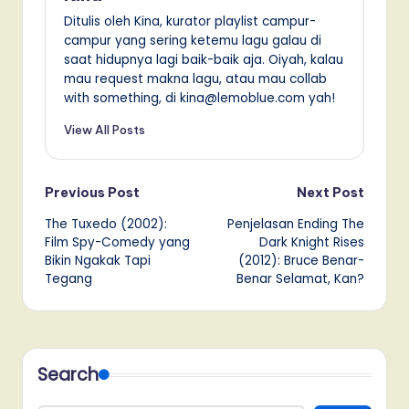
Ditulis oleh Kina, kurator playlist campur-
campur yang sering ketemu lagu galau di
saat hidupnya lagi baik-baik aja. Oiyah, kalau
mau request makna lagu, atau mau collab
with something, di kina@lemoblue.com yah!
View All Posts
Post
Previous Post
Next Post
The Tuxedo (2002):
Penjelasan Ending The
navigation
Film Spy-Comedy yang
Dark Knight Rises
Bikin Ngakak Tapi
(2012): Bruce Benar-
Tegang
Benar Selamat, Kan?
Search