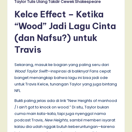
Taylor Tulis Ulang Takdir Cewek Shakespeare
Kelce Effect – Ketika
“Wood” Jadi Lagu Cinta
(dan Nafsu?) untuk
Travis
Sekarang, masuk ke bagian yang paling seru dari
Wood Taylor Swift
—inspirasi di baliknya! Fans cepat
banget menangkap bahwa lagu ini bisa jadi ode
untuk Travis Kelce, tunangan Taylor yang juga bintang
NFL.
Bukti paling jelas ada di lirik “New Heights of manhood
/ I ain’t got to knock on wood.” Di situ, Taylor bukan
cuma main kata-kata, tapi juga nyenggol nama
podcast Travis,
New Heights
, sambil memberi isyarat
kalau dia udah nggak butuh keberuntungan—karena