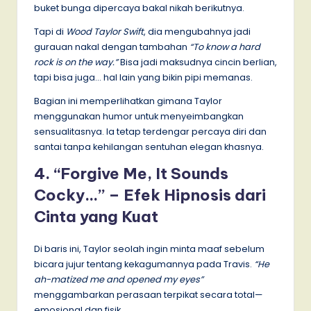
buket bunga dipercaya bakal nikah berikutnya.
Tapi di
Wood Taylor Swift
, dia mengubahnya jadi
gurauan nakal dengan tambahan
“To know a hard
rock is on the way.”
Bisa jadi maksudnya cincin berlian,
tapi bisa juga… hal lain yang bikin pipi memanas.
Bagian ini memperlihatkan gimana Taylor
menggunakan humor untuk menyeimbangkan
sensualitasnya. Ia tetap terdengar percaya diri dan
santai tanpa kehilangan sentuhan elegan khasnya.
4. “Forgive Me, It Sounds
Cocky…” – Efek Hipnosis dari
Cinta yang Kuat
Di baris ini, Taylor seolah ingin minta maaf sebelum
bicara jujur tentang kekagumannya pada Travis.
“He
ah-matized me and opened my eyes”
menggambarkan perasaan terpikat secara total—
emosional dan fisik.