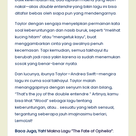
nakal—alias
double entendre
yang bikin lagu ini bisa
ditafsir bebas oleh siapa pun yang mendengarnya.
Taylor dengan sengaja menyelipkan permainan kata
soal keberuntungan dan nasib buruk, seperti “melihat
kucing hitam” atau “mengetuk kayu”, buat
menggambarkan cinta yang awalnya penuh
kecemasan. Tapi kemudian, semua takhayul itu
berubah jadi rasa yakin karena ia sudah menemukan
sosok yang benar-benar nyata.
Dan lucunya, ibunya Taylor—Andrea Swift—mengira
lagu ini cuma soal takhayul. Taylor malah
menanggapinya dengan senyum licik dan bilang,
“That’s the joy of the double entendre.” Artinya, kamu
bisa lihat “Wood” sebagai lagu tentang
keberuntungan, atau… sesuatu yang lebih sensual,
tergantung seberapa jauh imajinasimu berlari,
LemoList!
Baca Juga, Yah!
Makna Lagu “The Fate of Ophelia”: