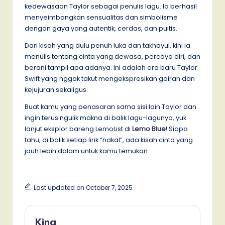
kedewasaan Taylor sebagai penulis lagu. Ia berhasil
menyeimbangkan sensualitas dan simbolisme
dengan gaya yang autentik, cerdas, dan puitis.
Dari kisah yang dulu penuh luka dan takhayul, kini ia
menulis tentang cinta yang dewasa, percaya diri, dan
berani tampil apa adanya. Ini adalah era baru Taylor
Swift yang nggak takut mengekspresikan gairah dan
kejujuran sekaligus.
Buat kamu yang penasaran sama sisi lain Taylor dan
ingin terus ngulik makna di balik lagu-lagunya, yuk
lanjut eksplor bareng LemoList di
Lemo Blue
! Siapa
tahu, di balik setiap lirik “nakal”, ada kisah cinta yang
jauh lebih dalam untuk kamu temukan.
Last updated on October 7, 2025
Kina