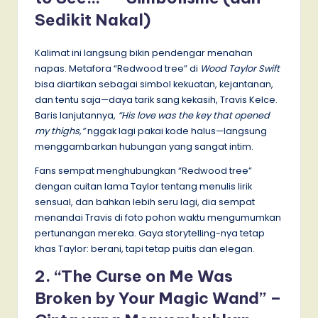
Sedikit Nakal)
Kalimat ini langsung bikin pendengar menahan
napas. Metafora “Redwood tree” di
Wood Taylor Swift
bisa diartikan sebagai simbol kekuatan, kejantanan,
dan tentu saja—daya tarik sang kekasih, Travis Kelce.
Baris lanjutannya,
“His love was the key that opened
my thighs,”
nggak lagi pakai kode halus—langsung
menggambarkan hubungan yang sangat intim.
Fans sempat menghubungkan “Redwood tree”
dengan cuitan lama Taylor tentang menulis lirik
sensual, dan bahkan lebih seru lagi, dia sempat
menandai Travis di foto pohon waktu mengumumkan
pertunangan mereka. Gaya storytelling-nya tetap
khas Taylor: berani, tapi tetap puitis dan elegan.
2. “The Curse on Me Was
Broken by Your Magic Wand” –