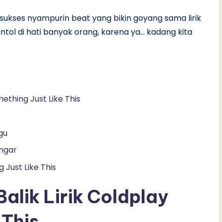
sukses nyampurin beat yang bikin goyang sama lirik
yantol di hati banyak orang, karena ya… kadang kita
mething Just Like This
gu
engar
 Just Like This
alik Lirik Coldplay
 This