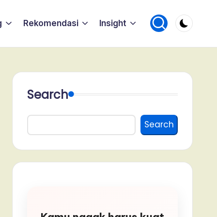
g
Rekomendasi
Insight
Search
Search
Kamu nggak harus kuat