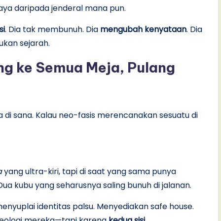
haya daripada jenderal mana pun.
si
. Dia tak membunuh. Dia
mengubah kenyataan
. Dia
kan sejarah.
tang ke Semua Meja, Pulang
da di sana. Kalau neo-fasis merencanakan sesuatu di
a
yang ultra-kiri, tapi di saat yang sama punya
 Dua kubu yang seharusnya saling bunuh di jalanan.
menyuplai identitas palsu. Menyediakan safe house.
ideologi mereka—tapi karena
kedua sisi