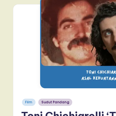
Posted
Film
Sudut Pandang
in
Toni Chichiarelli ‘