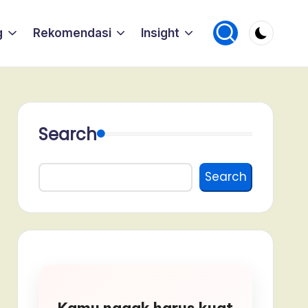
g
Rekomendasi
Insight
Search
Search
Kamu nggak harus kuat